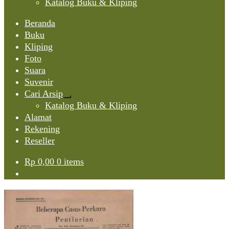
Katalog Buku & Kliping
Beranda
Buku
Kliping
Foto
Suara
Suvenir
Cari Arsip
Expand
Katalog Buku & Kliping
child
Alamat
menu
Rekening
Reseller
Rp
0,00
0 items