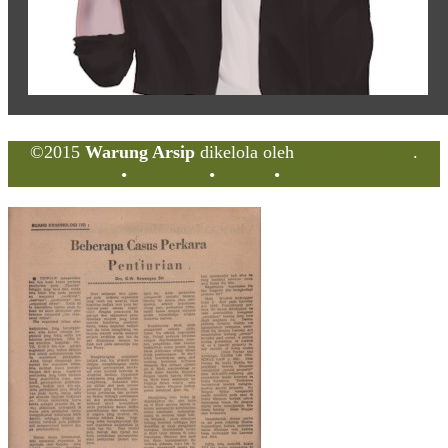
©2015
Warung Arsip
dikelola oleh
Indonesia Buku
.
Tentang
•
Peta Situs
•
Kerani
•
Privacy Policy