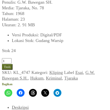
Penulis: G.W. Bawegan SH.
Media: Tjaraka, No. 78
Tahun: 1968
Halaman: 23
Ukuran: 2. 91 MB
Versi Produksi
:
Digital/PDF
Lokasi Stok
:
Gudang Warsip
Stok 24
Kuantitas
G.W.
Troli
Bawegan
SKU:
KL_4747
Kategori:
Kliping
Label
Esai
,
G.W.
SH.
Bawegan S.H.
,
Hukum
,
Kriminal
,
Tjaraka
~
Bagikan
Beberapa
Casus
Perkara
Penjtiurian
Deskripsi