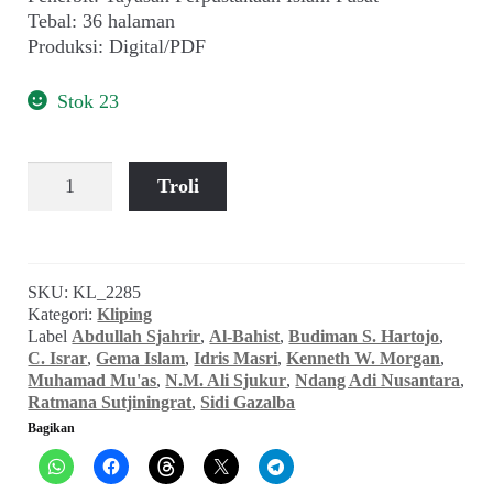
child
Tebal: 36 halaman
menu
Produksi: Digital/PDF
Alamat
Stok 23
Rekening
Kuantitas
Reseller
Troli
Gema
Islam
(No.
35
SKU:
KL_2285
Th.
Kategori:
Kliping
II,
Label
Abdullah Sjahrir
,
Al-Bahist
,
Budiman S. Hartojo
,
01
C. Israr
,
Gema Islam
,
Idris Masri
,
Kenneth W. Morgan
,
Juli
Muhamad Mu'as
,
N.M. Ali Sjukur
,
Ndang Adi Nusantara
,
1963)
Ratmana Sutjiningrat
,
Sidi Gazalba
Bagikan