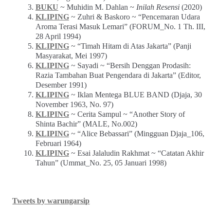
BUKU
~ Muhidin M. Dahlan ~
Inilah Resensi
(2020)
KLIPING
~ Zuhri & Baskoro ~ “Pencemaran Udara
Aroma Terasi Masuk Lemari” (FORUM_No. 1 Th. III,
28 April 1994)
KLIPING
~ “Timah Hitam di Atas Jakarta” (Panji
Masyarakat, Mei 1997)
KLIPING
~ Sayadi ~ “Bersih Denggan Prodasih:
Razia Tambahan Buat Pengendara di Jakarta” (Editor,
Desember 1991)
KLIPING
~ Iklan Mentega BLUE BAND (Djaja, 30
November 1963, No. 97)
KLIPING
~ Cerita Sampul ~ “Another Story of
Shinta Bachir” (MALE, No.002)
KLIPING
~ “Alice Bebassari” (Mingguan Djaja_106,
Februari 1964)
KLIPING
~ Esai Jalaludin Rakhmat ~ “Catatan Akhir
Tahun” (Ummat_No. 25, 05 Januari 1998)
Tweets by warungarsip