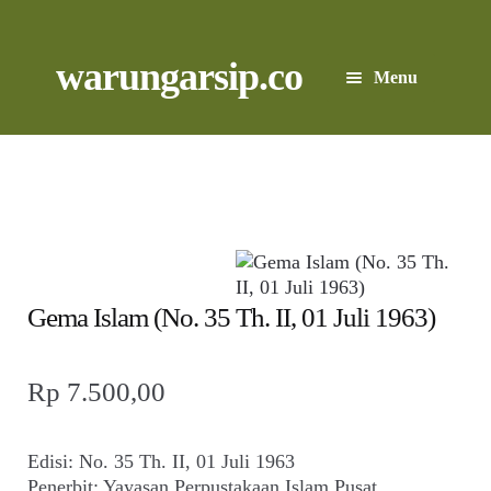
Skip
to
content
Skip
Skip
warungarsip.co
Menu
to
to
navigation
content
Beranda
Buku
Kliping
Foto
Gema Islam (No. 35 Th. II, 01 Juli 1963)
Suara
Rp
7.500,00
Suvenir
Edisi: No. 35 Th. II, 01 Juli 1963
Expand
Penerbit: Yayasan Perpustakaan Islam Pusat
Cari Arsip