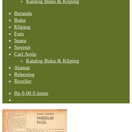
Katalog Buku & Kliping
Beranda
Buku
Kliping
Foto
Suara
Suvenir
Cari Arsip
Katalog Buku & Kliping
Alamat
Rekening
Reseller
Rp
0,00
0 items