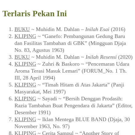
Terlaris Pekan Ini
BUKU
~ Muhidin M. Dahlan –
Inilah Esai
(2016)
KLIPING
~ “Ganefo: Pembangunan Gedung Baru
dan Fasilitas Tambahan di GBK” (Mingguan Djaja
No. 83, Agustus 1963)
BUKU
~ Muhidin M. Dahlan ~
Inilah Resensi
(2020)
KLIPING
~ Zuhri & Baskoro ~ “Pencemaran Udara
Aroma Terasi Masuk Lemari” (FORUM_No. 1 Th.
III, 28 April 1994)
KLIPING
~ “Timah Hitam di Atas Jakarta” (Panji
Masyarakat, Mei 1997)
KLIPING
~ Sayadi ~ “Bersih Denggan Prodasih:
Razia Tambahan Buat Pengendara di Jakarta” (Editor,
Desember 1991)
KLIPING
~ Iklan Mentega BLUE BAND (Djaja, 30
November 1963, No. 97)
KLIPING
~ Cerita Sampul ~ “Another Story of