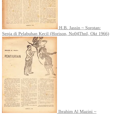
H.B. Jassin ~ Sorotan:
Senja di Pelabuhan Kecil (Horison, No04ThnI, Okt 1966)
Ibrahim Al Mazini ~