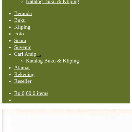
Katalog Buku & Kliping
Beranda
Buku
Kliping
Foto
Suara
Suvenir
Cari Arsip
Expand
Katalog Buku & Kliping
child
Alamat
menu
Rekening
Reseller
Rp
0,00
0 items