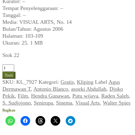
Kurator: –
Tempat Penyelenggaraan: –
Tanggal: –
Media: VISUAL ARTS, No. 14
Bulan/Tahun: Agustus 2006
Halaman: 103-109
Ukuran: 25. 1 MB
Stok 22
Kuantitas
Hendra
Troli
Gunawan,
SKU:
KL_7927
Kategori:
Gratis
,
Kliping
Label
Agus
dkk.
Dermawan T
,
Antonio Blanco
,
asoeki Abdullah
,
Djoko
~
Pekik
,
Film
,
Hendra Gunawan
,
Putu wijaya
,
Raden Saleh
,
Perupa
S. Sudjojono
,
Senirupa
,
Sinema
,
Visual Arts
,
Walter Spies
Masuk
Bagikan
Sinema
(VISUAL
ARTS,