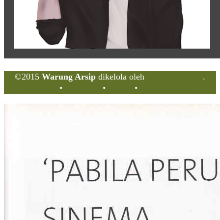
©2015
Warung Arsip
dikelola oleh
Indonesia Buku
.
Tentang
•
Peta Situs
•
Kerani
•
Privacy Policy