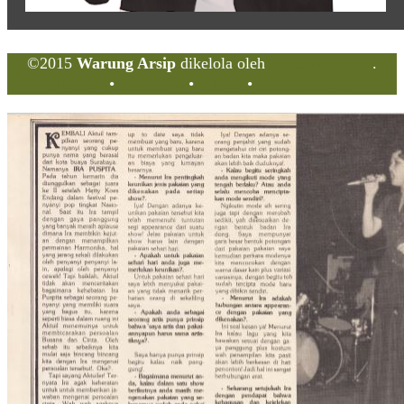
©2015
Warung Arsip
dikelola oleh
Indonesia Buku
.
Tentang
•
Peta Situs
•
Kerani
•
Privacy Policy