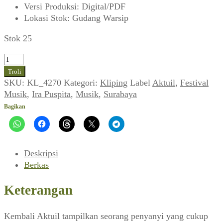
Versi Produksi
:
Digital/PDF
Lokasi Stok
:
Gudang Warsip
Stok 25
Kuantitas
Hernia
Troli
Abortus
SKU:
KL_4270
Kategori:
Kliping
Label
Aktuil
,
Festival
~
Musik
,
Ira Puspita
,
Musik
,
Surabaya
Perihal
Bagikan
Busana:
Ira
Puspita
(Aktuil,
Deskripsi
Maret
Berkas
1978)
Keterangan
Kembali Aktuil tampilkan seorang penyanyi yang cukup