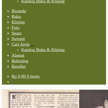
Katalog Buku & Kliping
Beranda
Buku
Kliping
Foto
Suara
Suvenir
Cari Arsip
Expand
Katalog Buku & Kliping
child
Alamat
menu
Rekening
Reseller
Rp
0,00
0 items