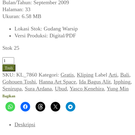
Bulan/Tahun: September 2009
Halaman: 33
Ukuran: 6.58 MB
Lokasi Stok
:
Gudang Warsip
Versi Produksi
:
Digital/PDF
Stok 25
Kuantitas
Ida
Troli
Bagus
SKU:
KL_7860
Kategori:
Gratis
,
Kliping
Label
Arti
,
Bali
,
Alit,
Gohouen Toshi
,
Hanna Art Space
,
Ida Bagus Alit
,
Ipphing
,
dkk
Senirupa
,
Sura Ardana
,
Ubud
,
Yasco Kenehira
,
Yung Min
~
Bagikan
Keberagaman
dalam
Kebersamaan
~
Deskripsi
Hanna