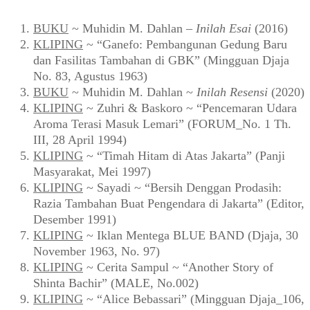
BUKU
~ Muhidin M. Dahlan –
Inilah Esai
(2016)
KLIPING
~ “Ganefo: Pembangunan Gedung Baru
dan Fasilitas Tambahan di GBK” (Mingguan Djaja
No. 83, Agustus 1963)
BUKU
~ Muhidin M. Dahlan ~
Inilah Resensi
(2020)
KLIPING
~ Zuhri & Baskoro ~ “Pencemaran Udara
Aroma Terasi Masuk Lemari” (FORUM_No. 1 Th.
III, 28 April 1994)
KLIPING
~ “Timah Hitam di Atas Jakarta” (Panji
Masyarakat, Mei 1997)
KLIPING
~ Sayadi ~ “Bersih Denggan Prodasih:
Razia Tambahan Buat Pengendara di Jakarta” (Editor,
Desember 1991)
KLIPING
~ Iklan Mentega BLUE BAND (Djaja, 30
November 1963, No. 97)
KLIPING
~ Cerita Sampul ~ “Another Story of
Shinta Bachir” (MALE, No.002)
KLIPING
~ “Alice Bebassari” (Mingguan Djaja_106,