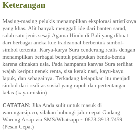
Art
Keterangan
Space
(ARTI,
Masing-masing pelukis menampilkan eksplorasi artistiknya
September
yang khas. Alit banyak menggali ide dari banten sarad,
2009)
salah satu jenis sesaji Agama Hindu di Bali yang dibuat
dari berbagai aneka kue tradisional berbentuk simbol-
simbol tertentu. Karya-karya Sura cenderung realis dengan
menampilkan berbagai bentuk pelapukan benda-benda
karena dimakan usia. Pada hamparan kanvas Sura terlihat
wajah keriput nenek renta, sisa kerak nasi, kayu-kayu
lapuk, dan sebagainya. Terkadang kelapukan itu menjadi
simbol dari realitas sosial yang rapuh dan pertentangan
kelas (kaya-miskin).
CATATAN
: Jika Anda sulit untuk masuk di
warungarsip.co, silakan hubungi jalur cepat Gudang
Warung Arsip via SMS/Whatsapp ~ 0878-3913-7459
(Pesan Cepat)