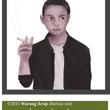
©2015
Warung Arsip
dikelola oleh
Indonesia Buku
.
Tentang
•
Peta Situs
•
Kerani
•
Privacy Policy