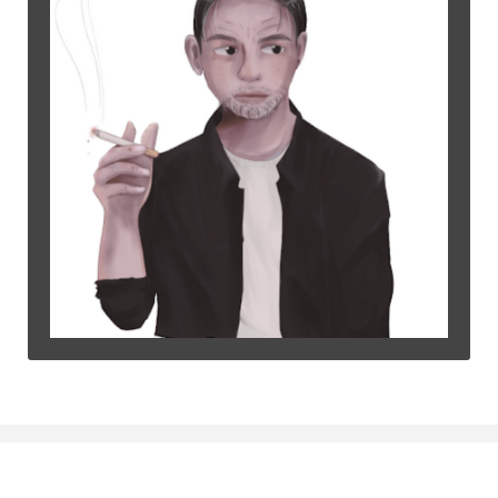
©2015
Warung Arsip
dikelola oleh
Indonesia Buku
.