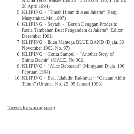
Aroma Terasi Masuk Lemari” (FORUM_No. 1 Th. III,
28 April 1994)
KLIPING
~ “Timah Hitam di Atas Jakarta” (Panji
Masyarakat, Mei 1997)
KLIPING
~ Sayadi ~ “Bersih Denggan Prodasih:
Razia Tambahan Buat Pengendara di Jakarta” (Editor,
Desember 1991)
KLIPING
~ Iklan Mentega BLUE BAND (Djaja, 30
November 1963, No. 97)
KLIPING
~ Cerita Sampul ~ “Another Story of
Shinta Bachir” (MALE, No.002)
KLIPING
~ “Alice Bebassari” (Mingguan Djaja_106,
Februari 1964)
KLIPING
~ Esai Jalaludin Rakhmat ~ “Catatan Akhir
Tahun” (Ummat_No. 25, 05 Januari 1998)
Tweets by warungarsip