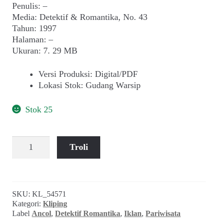
Penulis: –
Media: Detektif & Romantika, No. 43
Tahun: 1997
Halaman: –
Ukuran: 7. 29 MB
Versi Produksi
:
Digital/PDF
Lokasi Stok
:
Gudang Warsip
Stok 25
Kuantitas
Troli
Iklan
Ancol
(Detektif
&
SKU:
KL_54571
Romantika,
Kategori:
Kliping
Juni
Label
Ancol
,
Detektif Romantika
,
Iklan
,
Pariwisata