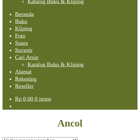
Katalog Buku & Kliping
Beranda
Buku
Kliping
Foto
Suara
Suvenir
Cari Arsip
Katalog Buku & Kliping
Alamat
Rekening
Reseller
Rp
0,00
0 items
Ancol