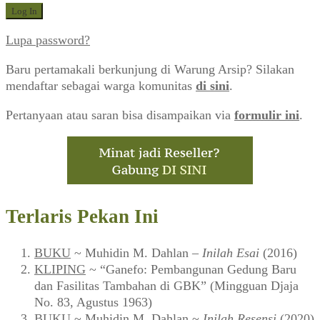
Lupa password?
Baru pertamakali berkunjung di Warung Arsip? Silakan
mendaftar sebagai warga komunitas
di sini
.
Pertanyaan atau saran bisa disampaikan via
formulir ini
.
Terlaris Pekan Ini
BUKU
~ Muhidin M. Dahlan –
Inilah Esai
(2016)
KLIPING
~ “Ganefo: Pembangunan Gedung Baru
dan Fasilitas Tambahan di GBK” (Mingguan Djaja
No. 83, Agustus 1963)
BUKU
~ Muhidin M. Dahlan ~
Inilah Resensi
(2020)