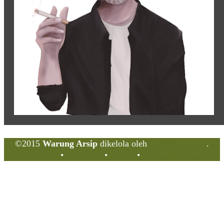
©2015
Warung Arsip
dikelola oleh
Indonesia Buku
.
Tentang
•
Peta Situs
•
Kerani
•
Privacy Policy