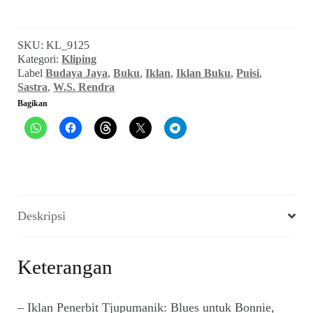
Buku-
Buku
Puisi
SKU:
KL_9125
W.S.
Kategori:
Kliping
Rendra
Label
Budaya Jaya
,
Buku
,
Iklan
,
Iklan Buku
,
Puisi
,
(Budaya
Sastra
,
W.S. Rendra
Jaya,
Bagikan
April
1972,
No.
47)
Deskripsi
Keterangan
– Iklan Penerbit Tjupumanik: Blues untuk Bonnie,