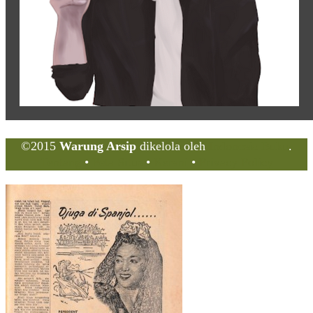
©2015
Warung Arsip
dikelola oleh
Indonesia Buku
.
Tentang
•
Peta Situs
•
Kerani
•
Privacy Policy