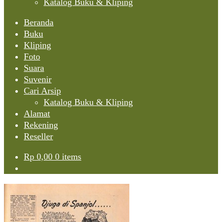
Katalog Buku & Kliping
Beranda
Buku
Kliping
Foto
Suara
Suvenir
Cari Arsip
Katalog Buku & Kliping
Alamat
Rekening
Reseller
Rp
0,00
0 items