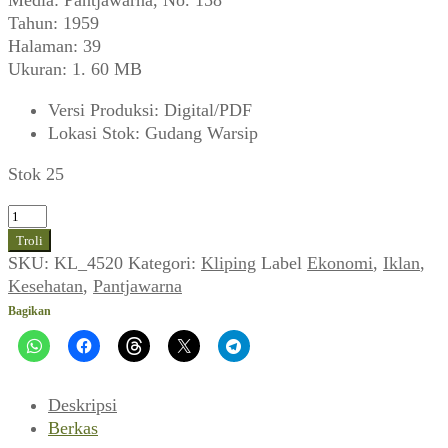
Tahun: 1959
Halaman: 39
Ukuran: 1. 60 MB
Versi Produksi
:
Digital/PDF
Lokasi Stok
:
Gudang Warsip
Stok 25
Kuantitas
Iklan
Troli
Pepsodent
SKU:
KL_4520
Kategori:
Kliping
Label
Ekonomi
,
Iklan
,
(Pantjawarna,
Kesehatan
,
Pantjawarna
Maret
Bagikan
1959)
Deskripsi
Berkas