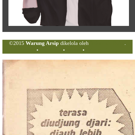
©2015
Warung Arsip
dikelola oleh
Indonesia Buku
.
Tentang
•
Peta Situs
•
Kerani
•
Privacy Policy