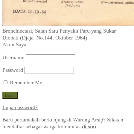
Bronchiectasi, Salah Satu Penyakit Paru yang Sukar
Diobati (Djaja_No.144, Oktober 1964)
Akun Saya
Username
Password
Remember Me
Lupa password?
Baru pertamakali berkunjung di Warung Arsip? Silakan
mendaftar sebagai warga komunitas
di sini
.