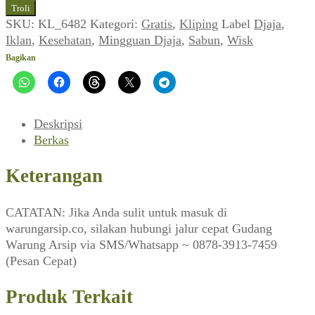
Iklan
Troli
Sabun
SKU:
KL_6482
Kategori:
Gratis
,
Kliping
Label
Djaja
,
Cuci
Iklan
,
Kesehatan
,
Mingguan Djaja
,
Sabun
,
Wisk
Piring
Bagikan
Wisk
(Djaja_No.144,
Oktober
1964)
Deskripsi
Berkas
Keterangan
CATATAN: Jika Anda sulit untuk masuk di
warungarsip.co, silakan hubungi jalur cepat Gudang
Warung Arsip via SMS/Whatsapp ~ 0878-3913-7459
(Pesan Cepat)
Produk Terkait