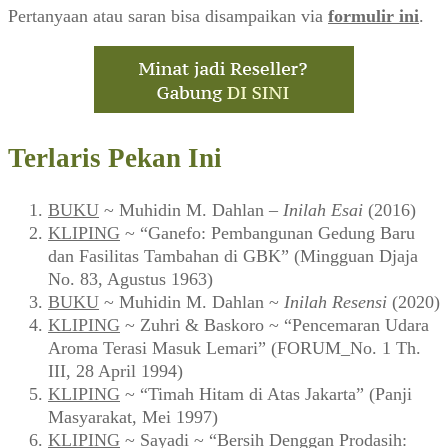
Pertanyaan atau saran bisa disampaikan via
formulir ini
.
Terlaris Pekan Ini
BUKU
~ Muhidin M. Dahlan –
Inilah Esai
(2016)
KLIPING
~ “Ganefo: Pembangunan Gedung Baru
dan Fasilitas Tambahan di GBK” (Mingguan Djaja
No. 83, Agustus 1963)
BUKU
~ Muhidin M. Dahlan ~
Inilah Resensi
(2020)
KLIPING
~ Zuhri & Baskoro ~ “Pencemaran Udara
Aroma Terasi Masuk Lemari” (FORUM_No. 1 Th.
III, 28 April 1994)
KLIPING
~ “Timah Hitam di Atas Jakarta” (Panji
Masyarakat, Mei 1997)
KLIPING
~ Sayadi ~ “Bersih Denggan Prodasih: