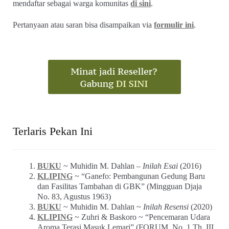
mendaftar sebagai warga komunitas
di sini
.
Pertanyaan atau saran bisa disampaikan via
formulir ini
.
Terlaris Pekan Ini
BUKU
~ Muhidin M. Dahlan –
Inilah Esai
(2016)
KLIPING
~ “Ganefo: Pembangunan Gedung Baru
dan Fasilitas Tambahan di GBK” (Mingguan Djaja
No. 83, Agustus 1963)
BUKU
~ Muhidin M. Dahlan ~
Inilah Resensi
(2020)
KLIPING
~ Zuhri & Baskoro ~ “Pencemaran Udara
Aroma Terasi Masuk Lemari” (FORUM_No. 1 Th. III,