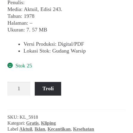
Penulis:
Media: Aktuil, Edisi 243.
Tahun: 1978
Halaman: –
Ukuran: 7. 57 MB
Versi Produksi
:
Digital/PDF
Lokasi Stok
:
Gudang Warsip
Stok 25
Kuantitas
Troli
Iklan
Sabun
Lux
(Aktuil
SKU:
KL_5918
Edisi
Kategori:
Gratis
,
Kliping
243,
Label
Aktuil
,
Iklan
,
Kecantikan
,
Kesehatan
April