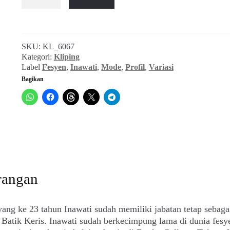
Inawati:
Designer
Remaja
(Varasi_No.
SKU:
KL_6067
201,
Kategori:
Kliping
Oktober
Label
Fesyen
,
Inawati
,
Mode
,
Profil
,
Variasi
1977)
Bagikan
rangan
yang ke 23 tahun Inawati sudah memiliki jabatan tetap sebaga
 Batik Keris. Inawati sudah berkecimpung lama di dunia fesy