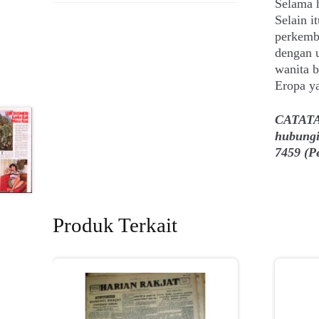
Selama h
Selain i
perkemb
dengan 
wanita b
Eropa y
CATATAN
hubungi
7459 (P
Produk Terkait