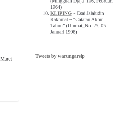
(Mingguan Djaja_106, Februari
1964)
KLIPING
~ Esai Jalaludin
Rakhmat ~ “Catatan Akhir
Tahun” (Ummat_No. 25, 05
Januari 1998)
Tweets by warungarsip
 Maret