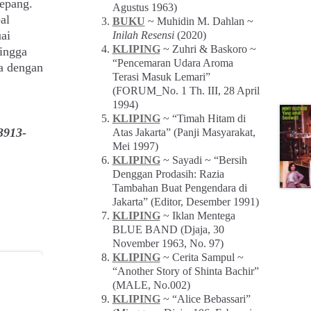
Jepang.
Agustus 1963)
al
BUKU
~ Muhidin M. Dahlan ~
ai
Inilah Resensi
(2020)
KLIPING
~ Zuhri & Baskoro ~
ingga
“Pencemaran Udara Aroma
ma dengan
Terasi Masuk Lemari”
(FORUM_No. 1 Th. III, 28 April
1994)
KLIPING
~ “Timah Hitam di
3913-
Atas Jakarta” (Panji Masyarakat,
Mei 1997)
KLIPING
~ Sayadi ~ “Bersih
Denggan Prodasih: Razia
Tambahan Buat Pengendara di
Jakarta” (Editor, Desember 1991)
KLIPING
~ Iklan Mentega
BLUE BAND (Djaja, 30
November 1963, No. 97)
KLIPING
~ Cerita Sampul ~
“Another Story of Shinta Bachir”
(MALE, No.002)
KLIPING
~ “Alice Bebassari”