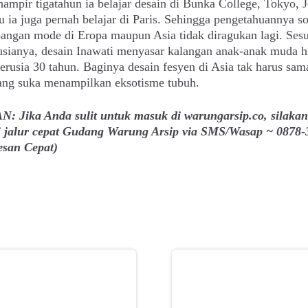
ampir tigatahun ia belajar desain di Bunka College, Tokyo, 
tu ia juga pernah belajar di Paris. Sehingga pengetahuannya so
angan mode di Eropa maupun Asia tidak diragukan lagi. Sesu
usianya, desain Inawati menyasar kalangan anak-anak muda h
erusia 30 tahun. Baginya desain fesyen di Asia tak harus sa
ang suka menampilkan eksotisme tubuh.
: Jika Anda sulit untuk masuk di warungarsip.co, silakan
 jalur cepat Gudang Warung Arsip via SMS/Wasap ~ 0878-
esan Cepat)