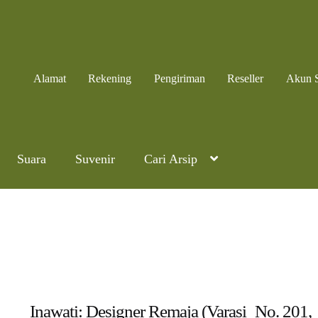
Alamat
Rekening
Pengiriman
Reseller
Akun 
Suara
Suvenir
Cari Arsip
Inawati: Designer Remaja (Varasi_No. 201,