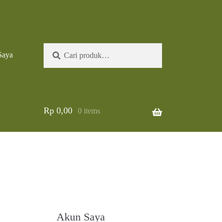
Pencarian
Cari
Saya
untuk:
Rp
0,00
0 items
Akun Saya