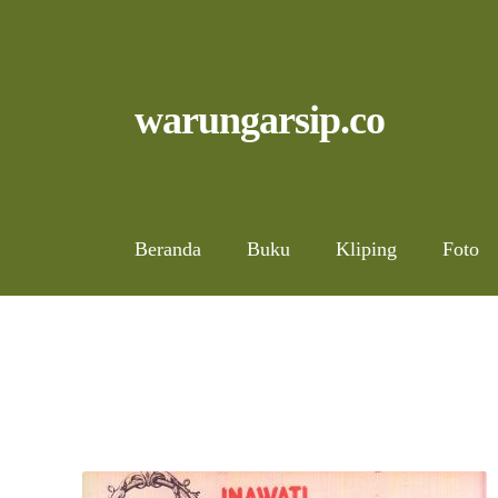
Skip
to
content
Skip
Skip
warungarsip.co
to
to
navigation
content
Beranda
Buku
Kliping
Foto