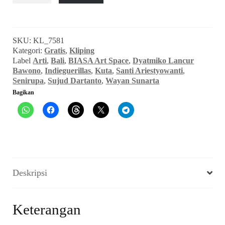
~
Semangat
Memarodikan
SKU:
KL_7581
Wayang
Kategori:
Gratis
,
Kliping
~
Label
Arti
,
Bali
,
BIASA Art Space
,
Dyatmiko Lancur
BIASA
Bawono
,
Indieguerillas
,
Kuta
,
Santi Ariestyowanti
,
Art
Senirupa
,
Sujud Dartanto
,
Wayan Sunarta
Space
Bagikan
(ARTI,
Februari
2009)
Deskripsi
Keterangan