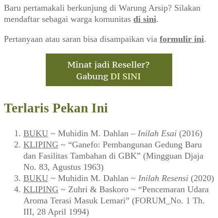
Baru pertamakali berkunjung di Warung Arsip? Silakan
mendaftar sebagai warga komunitas
di sini
.
Pertanyaan atau saran bisa disampaikan via
formulir ini
.
Terlaris Pekan Ini
BUKU
~ Muhidin M. Dahlan –
Inilah Esai
(2016)
KLIPING
~ “Ganefo: Pembangunan Gedung Baru
dan Fasilitas Tambahan di GBK” (Mingguan Djaja
No. 83, Agustus 1963)
BUKU
~ Muhidin M. Dahlan ~
Inilah Resensi
(2020)
KLIPING
~ Zuhri & Baskoro ~ “Pencemaran Udara
Aroma Terasi Masuk Lemari” (FORUM_No. 1 Th.
III, 28 April 1994)