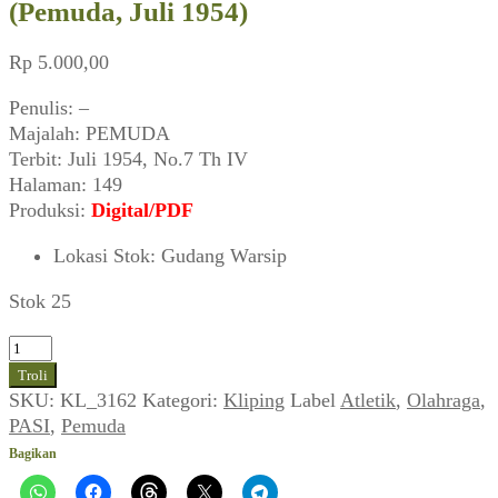
(Pemuda, Juli 1954)
Rp
5.000,00
Penulis: –
Majalah: PEMUDA
Terbit: Juli 1954, No.7 Th IV
Halaman: 149
Produksi:
Digital/PDF
Lokasi Stok
:
Gudang Warsip
Stok 25
Kuantitas
Inilah
Troli
Daftar
SKU:
KL_3162
Kategori:
Kliping
Label
Atletik
,
Olahraga
,
Rekor-
PASI
,
Pemuda
Rekor
Bagikan
Baru