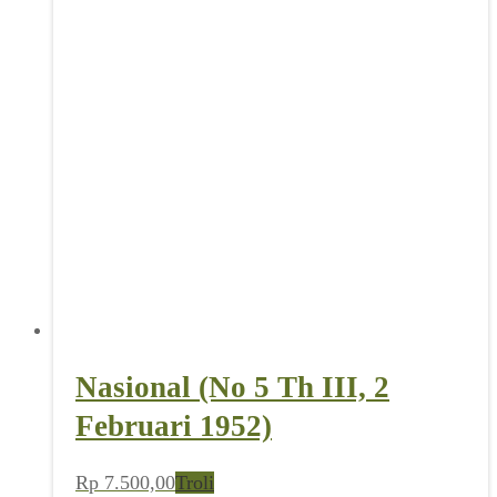
Doenia Bergerak (Taoen I No
1, 28 Maret 1914)
Rp
30.000,00
Troli