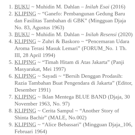
Lupa password?
Baru pertamakali berkunjung di Warung Arsip? Silakan
mendaftar sebagai warga komunitas
di sini
.
Pertanyaan atau saran bisa disampaikan via
formulir ini
.
Terlaris Pekan Ini
BUKU
~ Muhidin M. Dahlan –
Inilah Esai
(2016)
KLIPING
~ “Ganefo: Pembangunan Gedung Baru
dan Fasilitas Tambahan di GBK” (Mingguan Djaja
No. 83, Agustus 1963)
BUKU
~ Muhidin M. Dahlan ~
Inilah Resensi
(2020)
KLIPING
~ Zuhri & Baskoro ~ “Pencemaran Udara
Aroma Terasi Masuk Lemari” (FORUM_No. 1 Th.