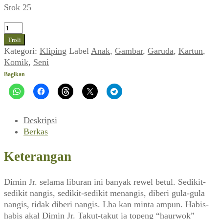
Stok 25
Kuantitas
Jean
Troli
Itto
Kategori:
Kliping
Label
Anak
,
Gambar
,
Garuda
,
Kartun
,
~
Komik
,
Seni
Pa'
Bagikan
Dimin
(Garuda,
Juni
1952)
Deskripsi
Berkas
Keterangan
Dimin Jr. selama liburan ini banyak rewel betul. Sedikit-
sedikit nangis, sedikit-sedikit menangis, diberi gula-gula
nangis, tidak diberi nangis. Lha kan minta ampun. Habis-
habis akal Dimin Jr. Takut-takut ia topeng “haurwok”