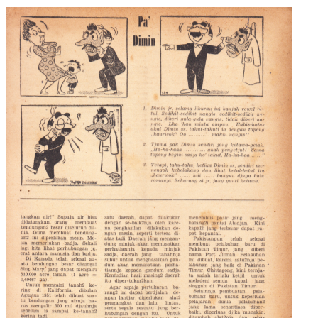
©2015
Warung Arsip
dikelola oleh
Indonesia Buku
.
Tentang
•
Peta Situs
•
Kerani
•
Privacy Policy