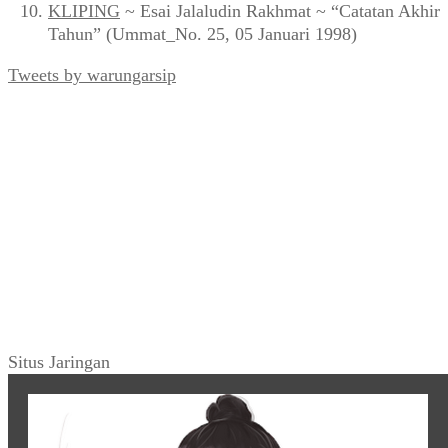
III, 28 April 1994)
KLIPING
~ “Timah Hitam di Atas Jakarta” (Panji
Masyarakat, Mei 1997)
KLIPING
~ Sayadi ~ “Bersih Denggan Prodasih:
Razia Tambahan Buat Pengendara di Jakarta” (Editor,
Desember 1991)
KLIPING
~ Iklan Mentega BLUE BAND (Djaja, 30
November 1963, No. 97)
KLIPING
~ Cerita Sampul ~ “Another Story of
Shinta Bachir” (MALE, No.002)
KLIPING
~ “Alice Bebassari” (Mingguan Djaja_106,
Februari 1964)
KLIPING
~ Esai Jalaludin Rakhmat ~ “Catatan Akhir
Tahun” (Ummat_No. 25, 05 Januari 1998)
Tweets by warungarsip