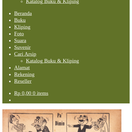
Katalog Buku & Kliping
Beranda
Buku
Kliping
Foto
Suara
Suvenir
Cari Arsip
Katalog Buku & Kliping
Alamat
Rekening
Reseller
Rp
0,00
0 items