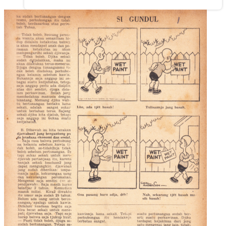
Nasional (No 5 Th III, 2
Februari 1952)
Rp
7.500,00
Troli