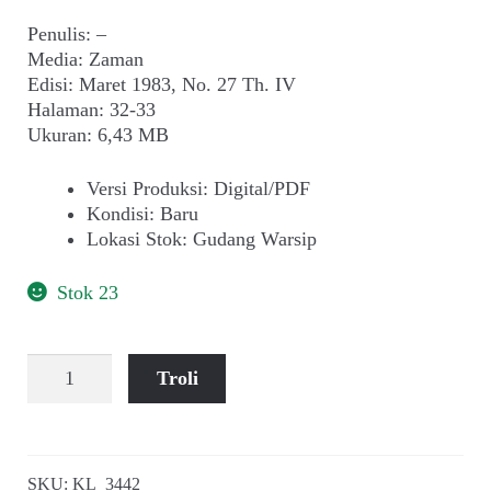
Penulis: –
Media: Zaman
Edisi: Maret 1983, No. 27 Th. IV
Halaman: 32-33
Ukuran: 6,43 MB
Versi Produksi
:
Digital/PDF
Kondisi
:
Baru
Lokasi Stok
:
Gudang Warsip
Stok 23
Kuantitas
Troli
Jodoh
di
Tangan
Mak
SKU:
KL_3442
Com