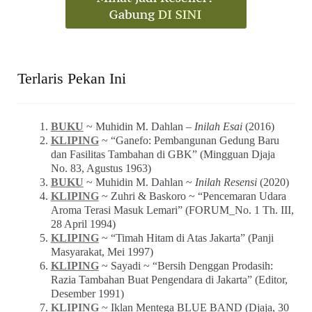
Terlaris Pekan Ini
BUKU
~ Muhidin M. Dahlan –
Inilah Esai
(2016)
KLIPING
~ “Ganefo: Pembangunan Gedung Baru
dan Fasilitas Tambahan di GBK” (Mingguan Djaja
No. 83, Agustus 1963)
BUKU
~ Muhidin M. Dahlan ~
Inilah Resensi
(2020)
KLIPING
~ Zuhri & Baskoro ~ “Pencemaran Udara
Aroma Terasi Masuk Lemari” (FORUM_No. 1 Th. III,
28 April 1994)
KLIPING
~ “Timah Hitam di Atas Jakarta” (Panji
Masyarakat, Mei 1997)
KLIPING
~ Sayadi ~ “Bersih Denggan Prodasih:
Razia Tambahan Buat Pengendara di Jakarta” (Editor,
Desember 1991)
KLIPING
~ Iklan Mentega BLUE BAND (Djaja, 30