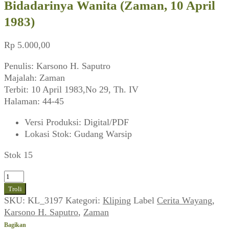
Bidadarinya Wanita (Zaman, 10 April
1983)
Rp
5.000,00
Penulis: Karsono H. Saputro
Majalah: Zaman
Terbit: 10 April 1983,No 29, Th. IV
Halaman: 44-45
Versi Produksi
:
Digital/PDF
Lokasi Stok
:
Gudang Warsip
Stok 15
Kuantitas
Karsono
Troli
H.
SKU:
KL_3197
Kategori:
Kliping
Label
Cerita Wayang
,
Saputro
Karsono H. Saputro
,
Zaman
~
Bagikan