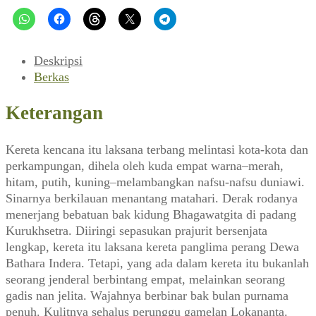
Savitri,
Bidadarinya
Wanita
(Zaman,
Deskripsi
10
Berkas
April
1983)
Keterangan
Kereta kencana itu laksana terbang melintasi kota-kota dan
perkampungan, dihela oleh kuda empat warna–merah,
hitam, putih, kuning–melambangkan nafsu-nafsu duniawi.
Sinarnya berkilauan menantang matahari. Derak rodanya
menerjang bebatuan bak kidung Bhagawatgita di padang
Kurukhsetra. Diiringi sepasukan prajurit bersenjata
lengkap, kereta itu laksana kereta panglima perang Dewa
Bathara Indera. Tetapi, yang ada dalam kereta itu bukanlah
seorang jenderal berbintang empat, melainkan seorang
gadis nan jelita. Wajahnya berbinar bak bulan purnama
penuh. Kulitnya sehalus perunggu gamelan Lokananta.