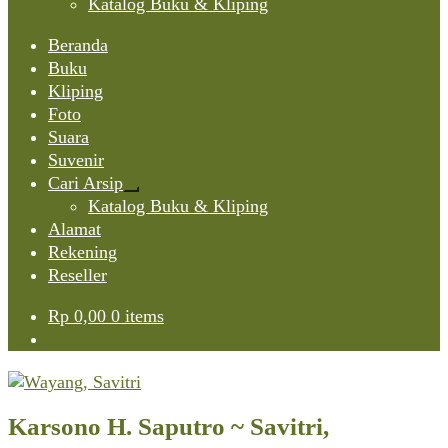
Katalog Buku & Kliping
Beranda
Buku
Kliping
Foto
Suara
Suvenir
Cari Arsip
Expand
Katalog Buku & Kliping
child
Alamat
menu
Rekening
Reseller
Rp
0,00
0 items
Karsono H. Saputro ~ Savitri,