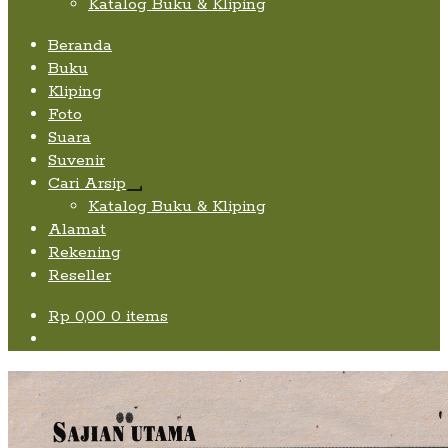
Katalog Buku & Kliping
Beranda
Buku
Kliping
Foto
Suara
Suvenir
Cari Arsip
Expand
Katalog Buku & Kliping
child
Alamat
menu
Rekening
Reseller
Rp
0,00
0 items