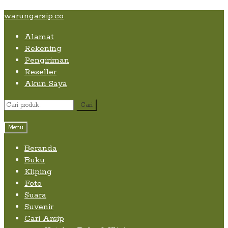
Skip
Skip
Skip
warungarsip.co
to
to
to
Alamat
content
navigation
content
Rekening
Pengiriman
Reseller
Akun Saya
Pencarian
Cari
untuk:
Menu
Beranda
Buku
Kliping
Foto
Suara
Suvenir
Cari Arsip