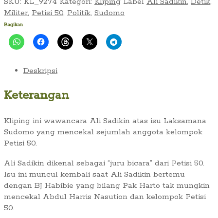
Pencekalan
SKU:
KL_9274
Kategori:
Kliping
Label
Ali Sadikin
,
Detik
,
Kelompok
Militer
,
Petisi 50
,
Politik
,
Sudomo
Petisi
Bagikan
50,
Wawancara
Ali
Sadikin:
Deskripsi
Saya
Memaafkan
Keterangan
Sudomo
Kliping ini wawancara Ali Sadikin atas isu Laksamana
Sudomo yang mencekal sejumlah anggota kelompok
Petisi 50.
Ali Sadikin dikenal sebagai “juru bicara” dari Petisi 50.
Isu ini muncul kembali saat Ali Sadikin bertemu
dengan BJ Habibie yang bilang Pak Harto tak mungkin
mencekal Abdul Harris Nasution dan kelompok Petisi
50.