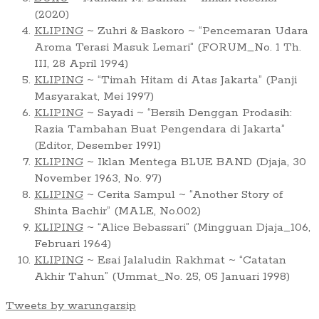
(2020)
KLIPING
~ Zuhri & Baskoro ~ “Pencemaran Udara
Aroma Terasi Masuk Lemari” (FORUM_No. 1 Th.
III, 28 April 1994)
KLIPING
~ “Timah Hitam di Atas Jakarta” (Panji
Masyarakat, Mei 1997)
KLIPING
~ Sayadi ~ “Bersih Denggan Prodasih:
Razia Tambahan Buat Pengendara di Jakarta”
(Editor, Desember 1991)
KLIPING
~ Iklan Mentega BLUE BAND (Djaja, 30
November 1963, No. 97)
KLIPING
~ Cerita Sampul ~ “Another Story of
Shinta Bachir” (MALE, No.002)
KLIPING
~ “Alice Bebassari” (Mingguan Djaja_106,
Februari 1964)
KLIPING
~ Esai Jalaludin Rakhmat ~ “Catatan
Akhir Tahun” (Ummat_No. 25, 05 Januari 1998)
Tweets by warungarsip