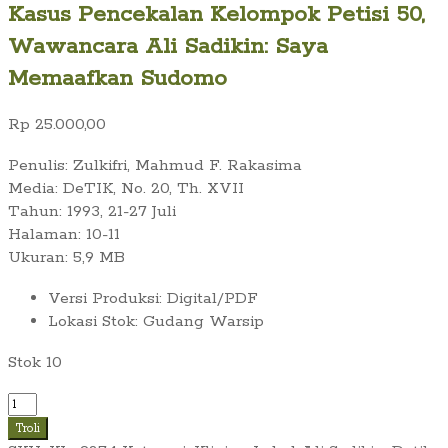
Kasus Pencekalan Kelompok Petisi 50,
Wawancara Ali Sadikin: Saya
Memaafkan Sudomo
Rp
25.000,00
Penulis: Zulkifri, Mahmud F. Rakasima
Media: DeTIK, No. 20, Th. XVII
Tahun: 1993, 21-27 Juli
Halaman: 10-11
Ukuran: 5,9 MB
Versi Produksi
:
Digital/PDF
Lokasi Stok
:
Gudang Warsip
Stok 10
Kuantitas
Kasus
Troli