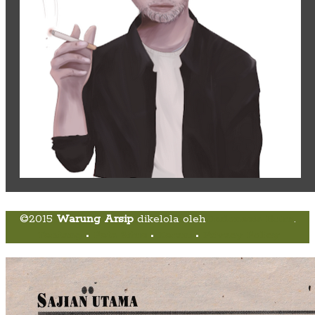
©2015
Warung Arsip
dikelola oleh
Indonesia Buku
.
Tentang
•
Peta Situs
•
Kerani
•
Privacy Policy