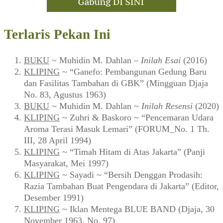
Terlaris Pekan Ini
BUKU
~ Muhidin M. Dahlan –
Inilah Esai
(2016)
KLIPING
~ “Ganefo: Pembangunan Gedung Baru
dan Fasilitas Tambahan di GBK” (Mingguan Djaja
No. 83, Agustus 1963)
BUKU
~ Muhidin M. Dahlan ~
Inilah Resensi
(2020)
KLIPING
~ Zuhri & Baskoro ~ “Pencemaran Udara
Aroma Terasi Masuk Lemari” (FORUM_No. 1 Th.
III, 28 April 1994)
KLIPING
~ “Timah Hitam di Atas Jakarta” (Panji
Masyarakat, Mei 1997)
KLIPING
~ Sayadi ~ “Bersih Denggan Prodasih:
Razia Tambahan Buat Pengendara di Jakarta” (Editor,
Desember 1991)
KLIPING
~ Iklan Mentega BLUE BAND (Djaja, 30
November 1963, No. 97)