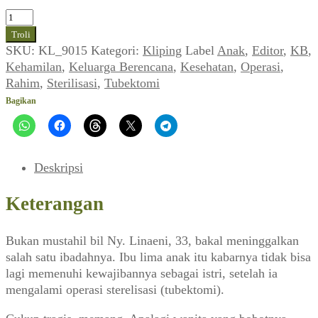
Kuantitas
KB:
Troli
Jejak
SKU:
KL_9015
Kategori:
Kliping
Label
Anak
,
Editor
,
KB
,
Tubektomi
Kehamilan
,
Keluarga Berencana
,
Kesehatan
,
Operasi
,
(EDITOR_No.
Rahim
,
Sterilisasi
,
Tubektomi
08,
Bagikan
28
Oktober
1989)
Deskripsi
Keterangan
Bukan mustahil bil Ny. Linaeni, 33, bakal meninggalkan
salah satu ibadahnya. Ibu lima anak itu kabarnya tidak bisa
lagi memenuhi kewajibannya sebagai istri, setelah ia
mengalami operasi sterelisasi (tubektomi).