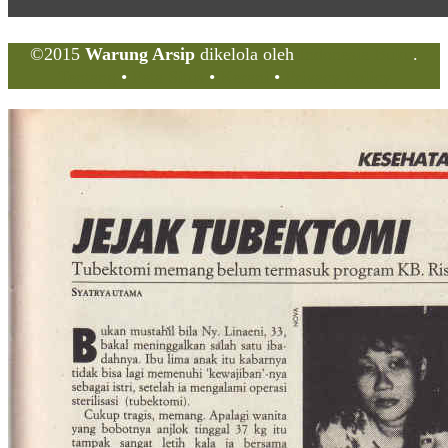
©2015
Warung Arsip
dikelola oleh
Indonesia Buku
.
Tentang
•
Peta Situs
•
Kerani
•
Privacy Policy