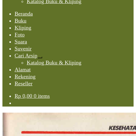
Katalog Buku & Kliping
Beranda
Buku
Kliping
Foto
Suara
Suvenir
Cari Arsip
Expand
Katalog Buku & Kliping
child
Alamat
menu
Rekening
Reseller
Rp
0,00
0 items