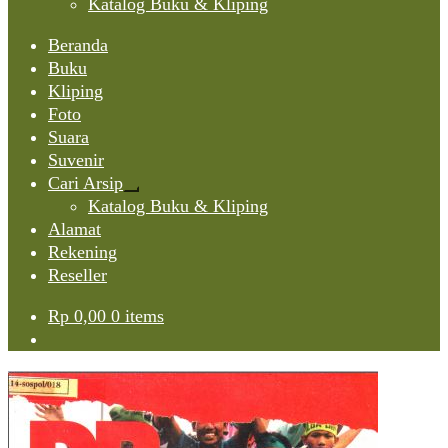
Katalog Buku & Kliping
Beranda
Buku
Kliping
Foto
Suara
Suvenir
Cari Arsip
Expand
Katalog Buku & Kliping
child
Alamat
menu
Rekening
Reseller
Rp
0,00
0 items