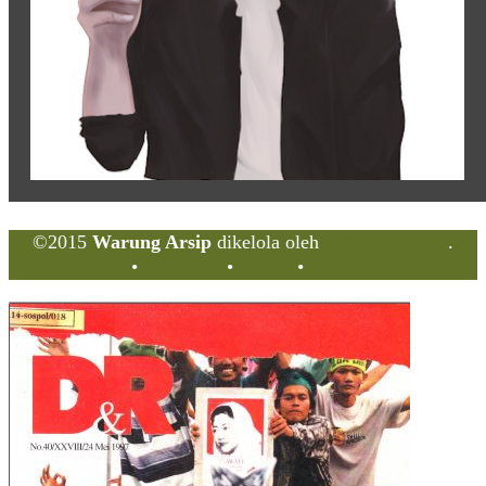
©2015
Warung Arsip
dikelola oleh
Indonesia Buku
.
Tentang
•
Peta Situs
•
Kerani
•
Privacy Policy