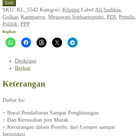
Kerusuhan
Troli
Pemilu:
SKU:
KL_5542
Kategori:
Kliping
Label
Ali Sadikin
,
Menjelang
Golkar
,
Kampanye
,
Megawati Soekarnoputri
,
PDI
,
Pemilu
,
Imbauan
Politik
,
PPP
Megawati
Bagikan
(Detektif
&
Romantika,
Mei
Deskripsi
1997)
Berkas
Keterangan
Daftar Isi:
~ Ihwal Pendaftaran Sampai Penghitungan
~ Dan Kerusuhan pun Marak…
~ Kecurangan dalam Pemilu: dari Lemper sampai
Intimidasi