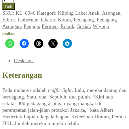
Kisah
Troli
Kaum
SKU:
KL_8946
Kategori:
Kliping
Label
Anak
,
Asongan
,
Asongan
Editor
,
Gubernur
,
Jakarta
,
Koran
,
Pedagang
,
Pedagang
(EDITOR_No.
Asongan
,
Penjaja
,
Permen
,
Rokok
,
Sosial
,
Wiyogo
02,
Bagikan
16
September
1989)
Deskripsi
Keterangan
Pada mulanya adalah
traffic light
. Lalu, mereka datang dan
berdagang. Satu, dua. Sepuluh, dua puluh. “Kini ada
sekitar 300 pedagang asongan yang mangkal di
perempatan jalan-jalan protokol Jakarta,” kata Albert
Frederick Lapian, kepala bagian Ketertiban Umum, Pemda
DKI. Jumlah mereka mungkin lebih.