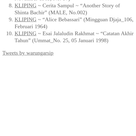
dan Fasilitas Tambahan di GBK” (Mingguan Djaja
No. 83, Agustus 1963)
BUKU
~ Muhidin M. Dahlan ~
Inilah Resensi
(2020)
KLIPING
~ Zuhri & Baskoro ~ “Pencemaran Udara
Aroma Terasi Masuk Lemari” (FORUM_No. 1 Th.
III, 28 April 1994)
KLIPING
~ “Timah Hitam di Atas Jakarta” (Panji
Masyarakat, Mei 1997)
KLIPING
~ Sayadi ~ “Bersih Denggan Prodasih:
Razia Tambahan Buat Pengendara di Jakarta” (Editor,
Desember 1991)
KLIPING
~ Iklan Mentega BLUE BAND (Djaja, 30
November 1963, No. 97)
KLIPING
~ Cerita Sampul ~ “Another Story of
Shinta Bachir” (MALE, No.002)
KLIPING
~ “Alice Bebassari” (Mingguan Djaja_106,
Februari 1964)
KLIPING
~ Esai Jalaludin Rakhmat ~ “Catatan Akhir
Tahun” (Ummat_No. 25, 05 Januari 1998)