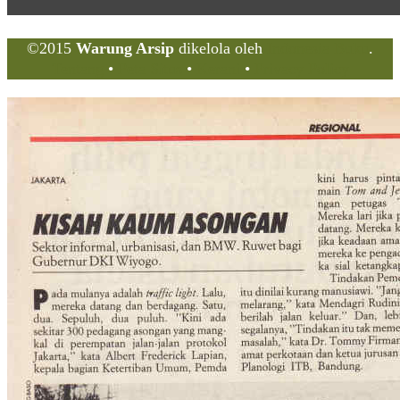
©2015
Warung Arsip
dikelola oleh
Indonesia Buku
.
Tentang
•
Peta Situs
•
Kerani
•
Privacy Policy