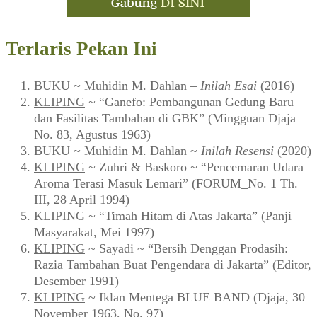
Remember Me
Lupa password?
Baru pertamakali berkunjung di Warung Arsip? Silakan
mendaftar sebagai warga komunitas
di sini
.
Pertanyaan atau saran bisa disampaikan via
formulir ini
.
Terlaris Pekan Ini
BUKU
~ Muhidin M. Dahlan –
Inilah Esai
(2016)
KLIPING
~ “Ganefo: Pembangunan Gedung Baru