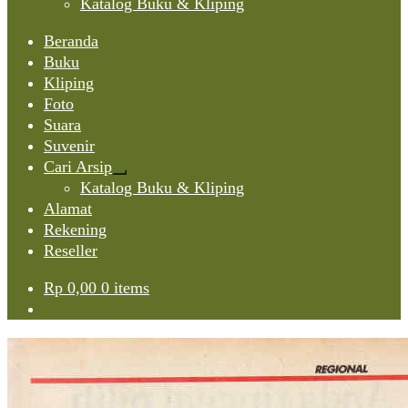
Katalog Buku & Kliping
Beranda
Buku
Kliping
Foto
Suara
Suvenir
Cari Arsip
Expand
Katalog Buku & Kliping
child
Alamat
menu
Rekening
Reseller
Rp
0,00
0 items