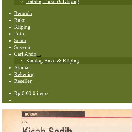
Katalog Buku & Kliping
Beranda
Buku
Kliping
Foto
Suara
Suvenir
Cari Arsip
Expand
Katalog Buku & Kliping
child
Alamat
menu
Rekening
Reseller
Rp
0,00
0 items