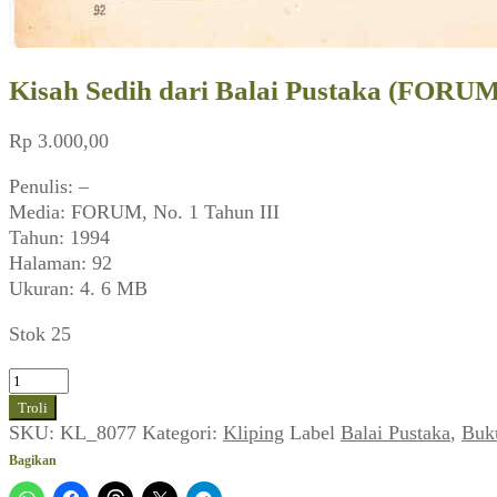
Kisah Sedih dari Balai Pustaka (FORUM_
Rp
3.000,00
Penulis: –
Media: FORUM, No. 1 Tahun III
Tahun: 1994
Halaman: 92
Ukuran: 4. 6 MB
Stok 25
Kuantitas
Kisah
Troli
Sedih
SKU:
KL_8077
Kategori:
Kliping
Label
Balai Pustaka
,
Buk
dari
Bagikan
Balai