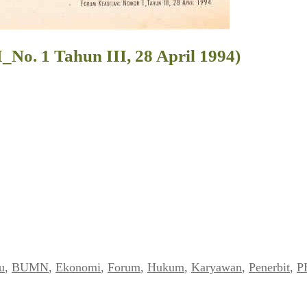
No. 1 Tahun III, 28 April 1994)
u
,
BUMN
,
Ekonomi
,
Forum
,
Hukum
,
Karyawan
,
Penerbit
,
P