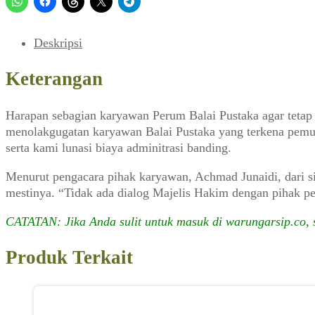
Pustaka
(FORUM_No.
1
Deskripsi
Tahun
III,
Keterangan
28
April
Harapan sebagian karyawan Perum Balai Pustaka agar tetap 
1994)
menolakgugatan karyawan Balai Pustaka yang terkena pemutu
serta kami lunasi biaya adminitrasi banding.
Menurut pengacara pihak karyawan, Achmad Junaidi, dari s
mestinya. “Tidak ada dialog Majelis Hakim dengan pihak p
CATATAN: Jika Anda sulit untuk masuk di warungarsip.co,
Produk Terkait