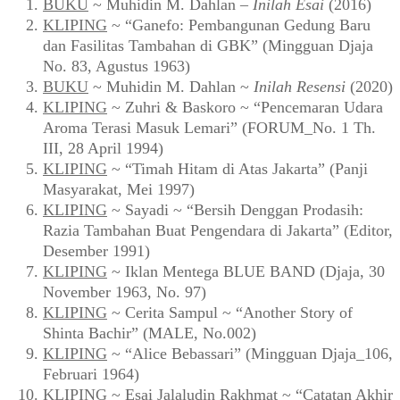
BUKU
~ Muhidin M. Dahlan –
Inilah Esai
(2016)
KLIPING
~ “Ganefo: Pembangunan Gedung Baru
dan Fasilitas Tambahan di GBK” (Mingguan Djaja
No. 83, Agustus 1963)
BUKU
~ Muhidin M. Dahlan ~
Inilah Resensi
(2020)
KLIPING
~ Zuhri & Baskoro ~ “Pencemaran Udara
Aroma Terasi Masuk Lemari” (FORUM_No. 1 Th.
III, 28 April 1994)
KLIPING
~ “Timah Hitam di Atas Jakarta” (Panji
Masyarakat, Mei 1997)
KLIPING
~ Sayadi ~ “Bersih Denggan Prodasih:
Razia Tambahan Buat Pengendara di Jakarta” (Editor,
Desember 1991)
KLIPING
~ Iklan Mentega BLUE BAND (Djaja, 30
November 1963, No. 97)
KLIPING
~ Cerita Sampul ~ “Another Story of
Shinta Bachir” (MALE, No.002)
KLIPING
~ “Alice Bebassari” (Mingguan Djaja_106,
Februari 1964)
KLIPING
~ Esai Jalaludin Rakhmat ~ “Catatan Akhir