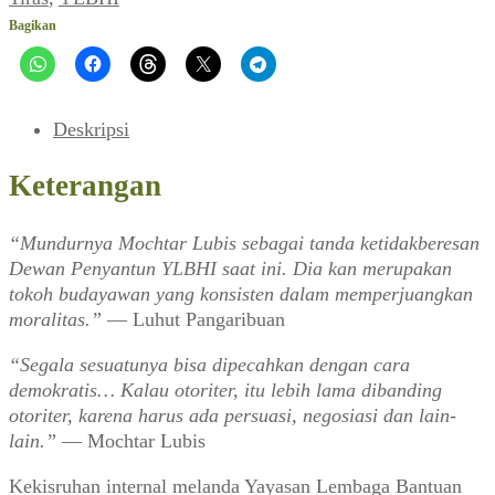
YLBHI:
Bagikan
"Menggugat"
Ali
Sadikin
Deskripsi
Keterangan
“Mundurnya Mochtar Lubis sebagai tanda ketidakberesan
Dewan Penyantun YLBHI saat ini. Dia kan merupakan
tokoh budayawan yang konsisten dalam memperjuangkan
moralitas.”
— Luhut Pangaribuan
“Segala sesuatunya bisa dipecahkan dengan cara
demokratis… Kalau otoriter, itu lebih lama dibanding
otoriter, karena harus ada persuasi, negosiasi dan lain-
lain.”
— Mochtar Lubis
Kekisruhan internal melanda Yayasan Lembaga Bantuan