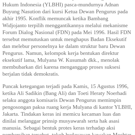
Hukum Indonesia (YLBHI) pasca-mundurnya Adnan
Buyung Nasution dari kursi Ketua Dewan Pengurus pada
akhir 1995. Konflik memuncak ketika Bambang
Widjojanto terpilih menggantikannya melalui mekanisme
Forum Dialog Nasional (FDN) pada Mei 1996. Hasil FDN
tersebut memutuskan untuk menghapus Badan Eksekutif
dan melebur personelnya ke dalam struktur baru Dewan
Pengurus. Namun, kelompok kerja bentukan direktur
eksekutif lama, Mulyana W. Kusumah dkk., menolak
membubarkan diri karena menganggap proses suksesi
berjalan tidak demokratis.
Puncak ketegangan terjadi pada Kamis, 15 Agustus 1996,
ketika Ali Sadikin (Bang Ali) dan Toeti Heraty Noerhadi
selaku anggota komisaris Dewan Pengurus memimpin
pengosongan paksa ruang kerja Mulyana di kantor YLBHI,
Jakarta. Tindakan keras ini memicu kecaman luas dan
dinilai melanggar prinsip musyawarah serta hak asasi
manusia. Sebagai bentuk protes keras terhadap aksi
pembersihan tersebut, tokoh budayawan kawakan Mochtar