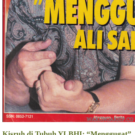
Kisruh di Tubuh YLBHI: “Menggugat”