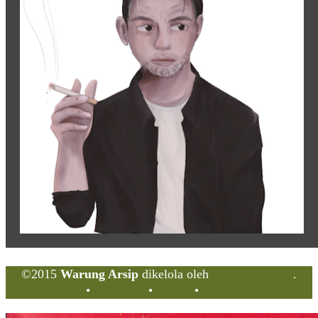
©2015
Warung Arsip
dikelola oleh
Indonesia Buku
.
Tentang
•
Peta Situs
•
Kerani
•
Privacy Policy