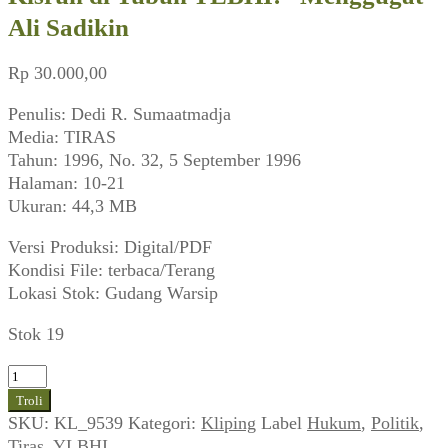
Ali Sadikin
Rp
30.000,00
Penulis: Dedi R. Sumaatmadja
Media: TIRAS
Tahun: 1996, No. 32, 5 September 1996
Halaman: 10-21
Ukuran: 44,3 MB
Versi Produksi: Digital/PDF
Kondisi File: terbaca/Terang
Lokasi Stok: Gudang Warsip
Stok 19
Kuantitas
Kisruh
Troli
di
SKU:
KL_9539
Kategori:
Kliping
Label
Hukum
,
Politik
,
Tubuh
Tiras
,
YLBHI