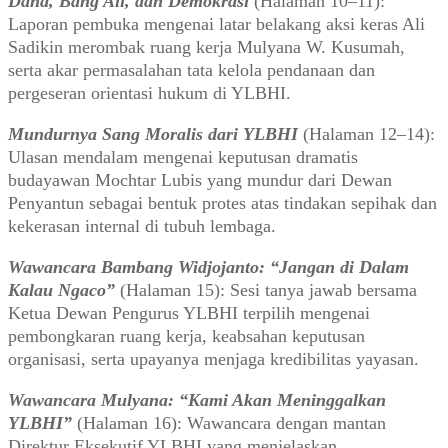
Dana, Bang Ali, dan Demokrasi
(Halaman 10–11):
Laporan pembuka mengenai latar belakang aksi keras Ali
Sadikin merombak ruang kerja Mulyana W. Kusumah,
serta akar permasalahan tata kelola pendanaan dan
pergeseran orientasi hukum di YLBHI.
Mundurnya Sang Moralis dari YLBHI
(Halaman 12–14):
Ulasan mendalam mengenai keputusan dramatis
budayawan Mochtar Lubis yang mundur dari Dewan
Penyantun sebagai bentuk protes atas tindakan sepihak dan
kekerasan internal di tubuh lembaga.
Wawancara Bambang Widjojanto: “Jangan di Dalam
Kalau Ngaco”
(Halaman 15): Sesi tanya jawab bersama
Ketua Dewan Pengurus YLBHI terpilih mengenai
pembongkaran ruang kerja, keabsahan keputusan
organisasi, serta upayanya menjaga kredibilitas yayasan.
Wawancara Mulyana
: “Kami Akan Meninggalkan
YLBHI”
(Halaman 16): Wawancara dengan mantan
Direktur Eksekutif YLBHI yang menjelaskan