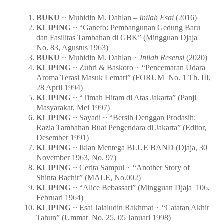
BUKU
~ Muhidin M. Dahlan –
Inilah Esai
(2016)
KLIPING
~ “Ganefo: Pembangunan Gedung Baru
dan Fasilitas Tambahan di GBK” (Mingguan Djaja
No. 83, Agustus 1963)
BUKU
~ Muhidin M. Dahlan ~
Inilah Resensi
(2020)
KLIPING
~ Zuhri & Baskoro ~ “Pencemaran Udara
Aroma Terasi Masuk Lemari” (FORUM_No. 1 Th. III,
28 April 1994)
KLIPING
~ “Timah Hitam di Atas Jakarta” (Panji
Masyarakat, Mei 1997)
KLIPING
~ Sayadi ~ “Bersih Denggan Prodasih:
Razia Tambahan Buat Pengendara di Jakarta” (Editor,
Desember 1991)
KLIPING
~ Iklan Mentega BLUE BAND (Djaja, 30
November 1963, No. 97)
KLIPING
~ Cerita Sampul ~ “Another Story of
Shinta Bachir” (MALE, No.002)
KLIPING
~ “Alice Bebassari” (Mingguan Djaja_106,
Februari 1964)
KLIPING
~ Esai Jalaludin Rakhmat ~ “Catatan Akhir
Tahun” (Ummat_No. 25, 05 Januari 1998)