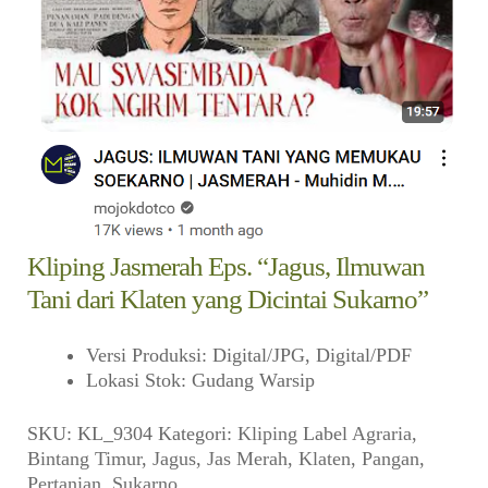
Suara
Suvenir
Cari Arsip
Alamat
Rekening
Kliping Jasmerah Eps. “Jagus, Ilmuwan
Tani dari Klaten yang Dicintai Sukarno”
Reseller
Versi Produksi
:
Digital/JPG, Digital/PDF
Lokasi Stok
:
Gudang Warsip
SKU:
KL_9304
Kategori:
Kliping
Label
Agraria
,
Bintang Timur
,
Jagus
,
Jas Merah
,
Klaten
,
Pangan
,
Pertanian
,
Sukarno