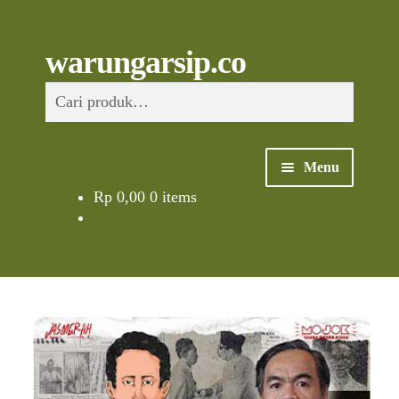
Skip
to
content
Skip
Skip
Cari
warungarsip.co
to
to
Pencarian
navigation
content
untuk:
Menu
Rp
0,00
0 items
Beranda
Buku
Kliping
Foto