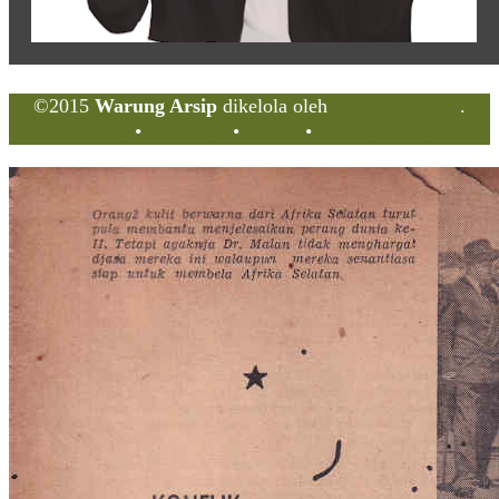
©2015
Warung Arsip
dikelola oleh
Indonesia Buku
.
Tentang
•
Peta Situs
•
Kerani
•
Privacy Policy