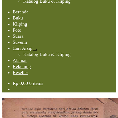
Katalog Buku & Kliping
Beranda
Buku
Kliping
Foto
Suara
Suvenir
Cari Arsip
Expand
Katalog Buku & Kliping
child
Alamat
menu
Rekening
Reseller
Rp
0,00
0 items