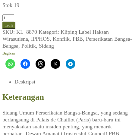
Stok 19
Kuantitas
Konflik
Troli
Afrika
SKU:
KL_8870
Kategori:
Kliping
Label
Haksan
Selatan
Wirasutisna
,
IPPHOS
,
Konflik
,
PBB
,
Perserikatan Bangsa-
dan
Bangsa
,
Politik
,
Sidang
PBB
Bagikan
(IPPHOS_No.
11,
01
Januari
Deskripsi
1952)
Keterangan
Sidang Umum Perserikatan Bangsa-Bangsa, yang sedang
berlangsung di Palais de Chaillot (Paris) baru-baru ini
menyaksikan suatu insiden penting, yang menarik
perhatian. Dewan Amanat (Trusteeshi[ Council) PBB