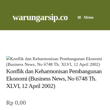
Skip
to
content
Skip
Skip
warungarsip.co
Menu
to
to
navigation
content
Beranda
Buku
Kliping
Foto
Konflik dan Keharmonisan Pembangunan
Ekonomi (Business News, No 6748 Th.
Suara
XLVI, 12 April 2002)
Suvenir
Rp
0,00
Expand
Cari Arsip