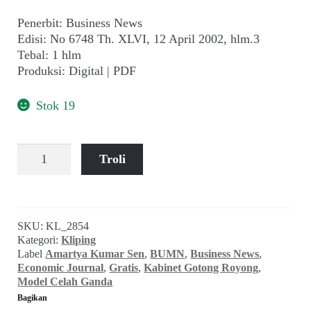
child
Penerbit: Business News
menu
Alamat
Edisi: No 6748 Th. XLVI, 12 April 2002, hlm.3
Tebal: 1 hlm
Produksi: Digital | PDF
Rekening
Stok 19
Reseller
Kuantitas
Troli
Konflik
dan
Keharmonisan
Pembangunan
SKU:
KL_2854
Ekonomi
Kategori:
Kliping
(Business
Label
Amartya Kumar Sen
,
BUMN
,
Business News
,
News,
Economic Journal
,
Gratis
,
Kabinet Gotong Royong
,
No
Model Celah Ganda
6748
Bagikan
Th.