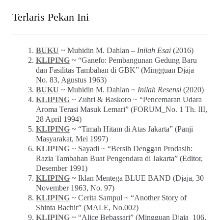
Terlaris Pekan Ini
BUKU
~ Muhidin M. Dahlan –
Inilah Esai
(2016)
KLIPING
~ “Ganefo: Pembangunan Gedung Baru
dan Fasilitas Tambahan di GBK” (Mingguan Djaja
No. 83, Agustus 1963)
BUKU
~ Muhidin M. Dahlan ~
Inilah Resensi
(2020)
KLIPING
~ Zuhri & Baskoro ~ “Pencemaran Udara
Aroma Terasi Masuk Lemari” (FORUM_No. 1 Th. III,
28 April 1994)
KLIPING
~ “Timah Hitam di Atas Jakarta” (Panji
Masyarakat, Mei 1997)
KLIPING
~ Sayadi ~ “Bersih Denggan Prodasih:
Razia Tambahan Buat Pengendara di Jakarta” (Editor,
Desember 1991)
KLIPING
~ Iklan Mentega BLUE BAND (Djaja, 30
November 1963, No. 97)
KLIPING
~ Cerita Sampul ~ “Another Story of
Shinta Bachir” (MALE, No.002)
KLIPING
~ “Alice Bebassari” (Mingguan Djaja_106,