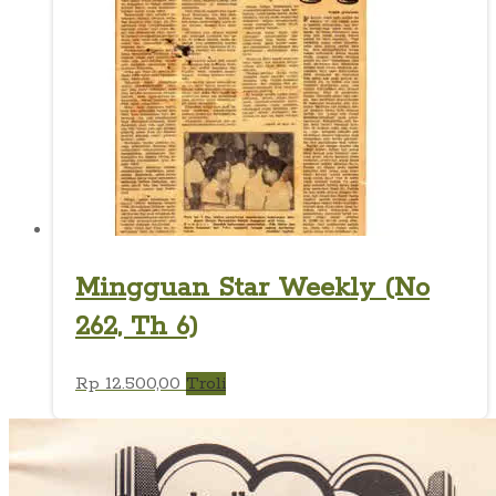
Mingguan Star Weekly (No
262, Th 6)
Rp
12.500,00
Troli