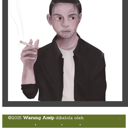
©2015
Warung Arsip
dikelola oleh
Indonesia Buku
.
Tentang
•
Peta Situs
•
Kerani
•
Privacy Policy