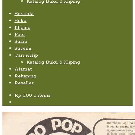
Katalog Buku & Kliping
Beranda
Buku
Kliping
Foto
Suara
Suvenir
Cari Arsip
Katalog Buku & Kliping
Alamat
Rekening
Reseller
Rp
0,00
0 items