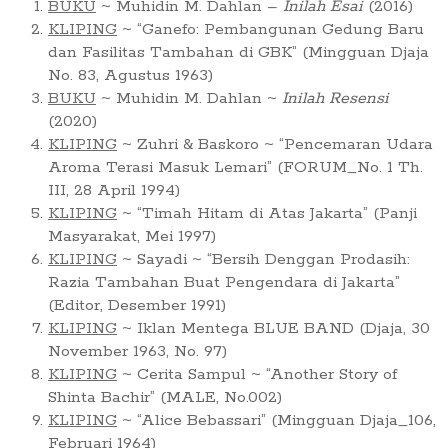
BUKU
~ Muhidin M. Dahlan –
Inilah Esai
(2016)
KLIPING
~ “Ganefo: Pembangunan Gedung Baru
dan Fasilitas Tambahan di GBK” (Mingguan Djaja
No. 83, Agustus 1963)
BUKU
~ Muhidin M. Dahlan ~
Inilah Resensi
(2020)
KLIPING
~ Zuhri & Baskoro ~ “Pencemaran Udara
Aroma Terasi Masuk Lemari” (FORUM_No. 1 Th.
III, 28 April 1994)
KLIPING
~ “Timah Hitam di Atas Jakarta” (Panji
Masyarakat, Mei 1997)
KLIPING
~ Sayadi ~ “Bersih Denggan Prodasih:
Razia Tambahan Buat Pengendara di Jakarta”
(Editor, Desember 1991)
KLIPING
~ Iklan Mentega BLUE BAND (Djaja, 30
November 1963, No. 97)
KLIPING
~ Cerita Sampul ~ “Another Story of
Shinta Bachir” (MALE, No.002)
KLIPING
~ “Alice Bebassari” (Mingguan Djaja_106,
Februari 1964)