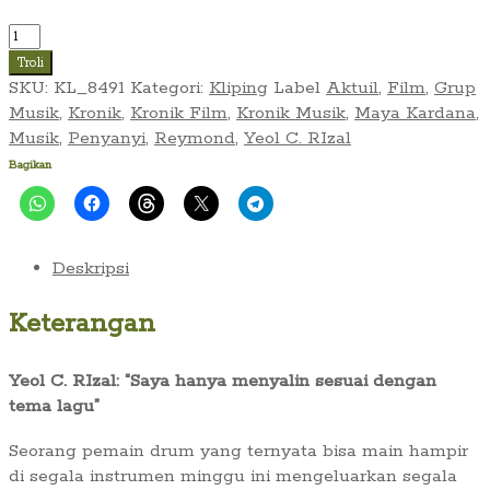
Kuantitas
Kronik
Troli
Musik/Film:
SKU:
KL_8491
Kategori:
Kliping
Label
Aktuil
,
Film
,
Grup
Indo
Musik
,
Kronik
,
Kronik Film
,
Kronik Musik
,
Maya Kardana
,
Pop
Musik
,
Penyanyi
,
Reymond
,
Yeol C. RIzal
(Aktuil_No.
Bagikan
251,
31
Juli
1978)
Deskripsi
Keterangan
Yeol C. RIzal: “Saya hanya menyalin sesuai dengan
tema lagu”
Seorang pemain drum yang ternyata bisa main hampir
di segala instrumen minggu ini mengeluarkan segala