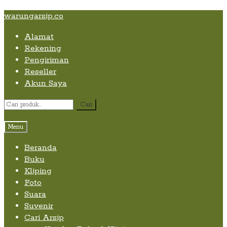
Skip
Skip
Skip
warungarsip.co
to
to
to
Alamat
content
navigation
content
Rekening
Pengiriman
Reseller
Akun Saya
Pencarian
Cari
untuk:
Menu
Beranda
Buku
Kliping
Foto
Suara
Suvenir
Cari Arsip