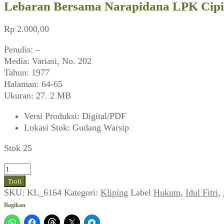
Lebaran Bersama Narapidana LPK Cipin
Rp
2.000,00
Penulis: –
Media: Variasi, No. 202
Tahun: 1977
Halaman: 64-65
Ukuran: 27. 2 MB
Versi Produksi
:
Digital/PDF
Lokasi Stok
:
Gudang Warsip
Stok 25
Kuantitas
Lebaran
Troli
Bersama
SKU:
KL_6164
Kategori:
Kliping
Label
Hukum
,
Idul Fitri
,
Narapidana
Bagikan
LPK