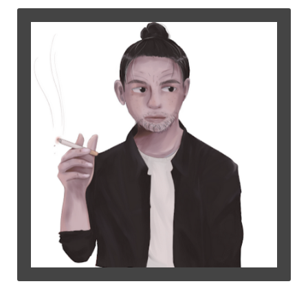
©2015
Warung Arsip
dikelola oleh
Indonesia Buku
.
Tentang
•
Peta Situs
•
Kerani
•
Privacy Policy