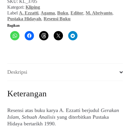
SKU:
KL_3705
Damai
Kategori:
Kliping
versi
Label
A. Ezzatti
,
Agama
,
Buku
,
Editor
,
M. Abriyanto
,
Islam
Pustaka Hidayah
,
Resensi Buku
(Editor,
Bagikan
21
Juli
1990)
Deskripsi
Keterangan
Resensi atas buku karya A. Ezzatti berjudul
Gerakan
Islam, Sebuah Analisis
yang diterbitkan Pustaka
Hidaya bertarikh 1990.