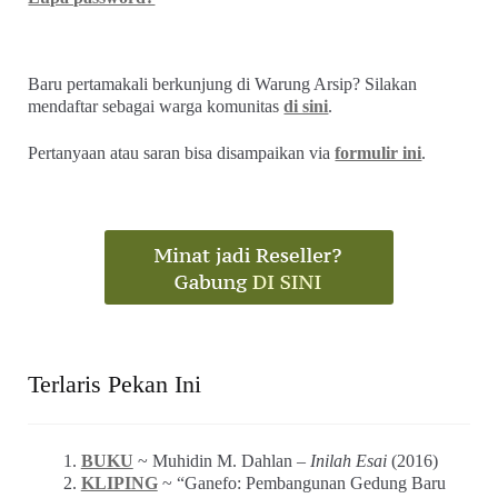
Terlaris Pekan Ini
BUKU
~ Muhidin M. Dahlan –
Inilah Esai
(2016)
KLIPING
~ “Ganefo: Pembangunan Gedung Baru
dan Fasilitas Tambahan di GBK” (Mingguan Djaja
No. 83, Agustus 1963)
BUKU
~ Muhidin M. Dahlan ~
Inilah Resensi
(2020)
KLIPING
~ Zuhri & Baskoro ~ “Pencemaran Udara
Aroma Terasi Masuk Lemari” (FORUM_No. 1 Th. III,
28 April 1994)
KLIPING
~ “Timah Hitam di Atas Jakarta” (Panji
Masyarakat, Mei 1997)
KLIPING
~ Sayadi ~ “Bersih Denggan Prodasih:
Razia Tambahan Buat Pengendara di Jakarta” (Editor,
Desember 1991)
KLIPING
~ Iklan Mentega BLUE BAND (Djaja, 30
November 1963, No. 97)
KLIPING
~ Cerita Sampul ~ “Another Story of