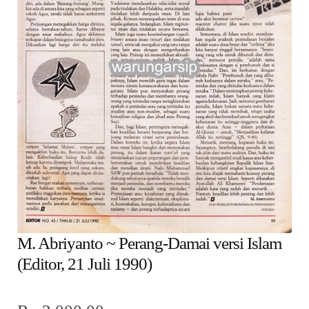
child
menu
Alamat
Rekening
Reseller
M. Abriyanto ~ Perang-Damai versi Islam
(Editor, 21 Juli 1990)