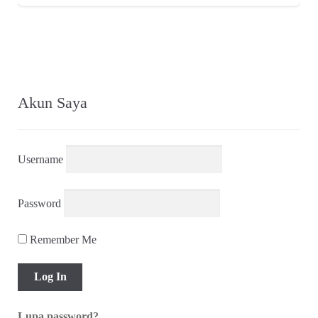
Password
Remember Me
Lupa password?
Baru pertamakali berkunjung di Warung Arsip? Silakan
mendaftar sebagai warga komunitas
di sini
.
Pertanyaan atau saran bisa disampaikan via
formulir ini
.