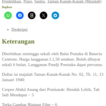
Kanak-
Pendidikan
,
Puisi
,
Sastra
,
Taman Kanak-Kanak (Majalah)
Kanak"
Bagikan
(No.
02,
Th.
11,
Deskripsi
13
Januari
Keterangan
1940)
Diterbitkan seminggu sekali oleh Balai Pustaka di Batavia
Centrum. Harga langganan f.1,50 setahun. Boleh dibayar
sekali 6 bulan. Langganan Pandji Poestaka dapat percuma.
Daftar isi majalah Taman Kanak-Kanak No. 02, Th. 11, 13
Januari 1940:
Cerpen Abdul Anang dari Pontianak: Hendak Lebih, Tak
Jadi Mendapat ~ 5
Terka Gambar Bintang Film ~ 6