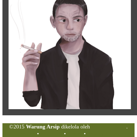
©2015
Warung Arsip
dikelola oleh
Indonesia Buku
.
Tentang
•
Peta Situs
•
Kerani
•
Privacy Policy