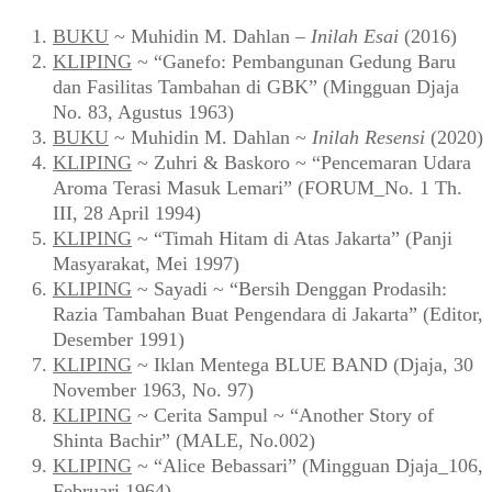
BUKU
~ Muhidin M. Dahlan –
Inilah Esai
(2016)
KLIPING
~ “Ganefo: Pembangunan Gedung Baru
dan Fasilitas Tambahan di GBK” (Mingguan Djaja
No. 83, Agustus 1963)
BUKU
~ Muhidin M. Dahlan ~
Inilah Resensi
(2020)
KLIPING
~ Zuhri & Baskoro ~ “Pencemaran Udara
Aroma Terasi Masuk Lemari” (FORUM_No. 1 Th.
III, 28 April 1994)
KLIPING
~ “Timah Hitam di Atas Jakarta” (Panji
Masyarakat, Mei 1997)
KLIPING
~ Sayadi ~ “Bersih Denggan Prodasih:
Razia Tambahan Buat Pengendara di Jakarta” (Editor,
Desember 1991)
KLIPING
~ Iklan Mentega BLUE BAND (Djaja, 30
November 1963, No. 97)
KLIPING
~ Cerita Sampul ~ “Another Story of
Shinta Bachir” (MALE, No.002)
KLIPING
~ “Alice Bebassari” (Mingguan Djaja_106,
Februari 1964)