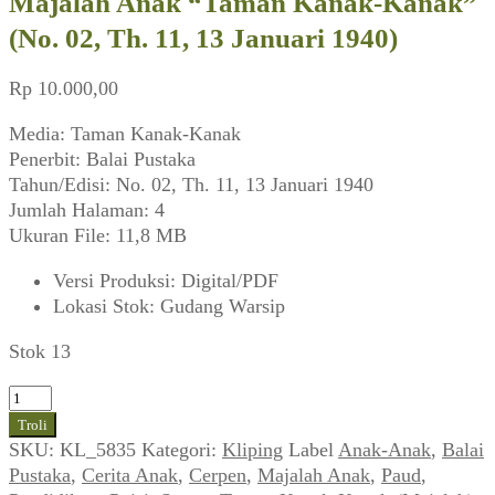
Majalah Anak “Taman Kanak-Kanak”
(No. 02, Th. 11, 13 Januari 1940)
Rp
10.000,00
Media: Taman Kanak-Kanak
Penerbit: Balai Pustaka
Tahun/Edisi: No. 02, Th. 11, 13 Januari 1940
Jumlah Halaman: 4
Ukuran File: 11,8 MB
Versi Produksi
:
Digital/PDF
Lokasi Stok
:
Gudang Warsip
Stok 13
Kuantitas
Majalah
Troli
Anak
SKU:
KL_5835
Kategori:
Kliping
Label
Anak-Anak
,
Balai
"Taman
Pustaka
,
Cerita Anak
,
Cerpen
,
Majalah Anak
,
Paud
,