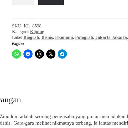
Makan
Sepiring:
Ridwan
Zainuddin
SKU:
KL_8598
(Jakarta-
Kategori:
Kliping
Jakarta_No.
Label
Biografi
,
Bisnis
,
Ekonomi
,
Fotografi
,
Jakarta Jakarta
302,
Bagikan
April
1992)
rangan
Zinuddin adalah seorang pengusaha yang pintar memadukan 
isnis. Gara-gara melihat nikmatnya terbang, ia lantas mendir