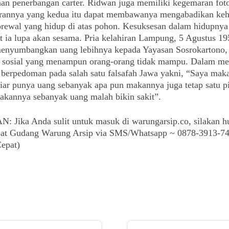
an penerbangan carter. Ridwan juga memiliki kegemaran foto
annya yang kedua itu dapat membawanya mengabadikan keh
rewal yang hidup di atas pohon. Kesuksesan dalam hidupnya 
ia lupa akan sesama. Pria kelahiran Lampung, 5 Agustus 19
enyumbangkan uang lebihnya kepada Yayasan Sosrokartono,
 sosial yang menampun orang-orang tidak mampu. Dalam me
 berpedoman pada salah satu falsafah Jawa yakni, “Saya mak
biar punya uang sebanyak apa pun makannya juga tetap satu pi
akannya sebanyak uang malah bikin sakit”.
: Jika Anda sulit untuk masuk di warungarsip.co, silakan h
epat Gudang Warung Arsip via SMS/Whatsapp ~ 0878-3913-7
epat)