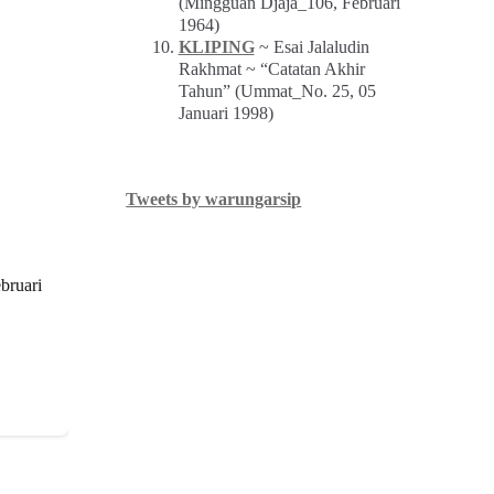
(Mingguan Djaja_106, Februari
1964)
KLIPING
~ Esai Jalaludin
Rakhmat ~ “Catatan Akhir
Tahun” (Ummat_No. 25, 05
Januari 1998)
Tweets by warungarsip
bruari