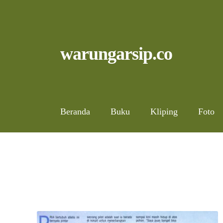
Skip
to
content
Skip
Skip
warungarsip.co
to
to
navigation
content
Beranda
Buku
Kliping
Foto