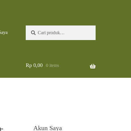
Pencarian
Cari
Saya
untuk:
Rp
0,00
0 items
-
Akun Saya