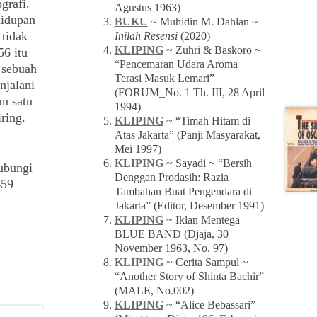
grafi.
Agustus 1963)
idupan
BUKU
~ Muhidin M. Dahlan ~
tidak
Inilah Resensi
(2020)
KLIPING
~ Zuhri & Baskoro ~
56 itu
“Pencemaran Udara Aroma
 sebuah
Terasi Masuk Lemari”
njalani
(FORUM_No. 1 Th. III, 28 April
an satu
1994)
ring.
KLIPING
~ “Timah Hitam di
Atas Jakarta” (Panji Masyarakat,
Mei 1997)
KLIPING
~ Sayadi ~ “Bersih
ubungi
Denggan Prodasih: Razia
459
Tambahan Buat Pengendara di
Jakarta” (Editor, Desember 1991)
KLIPING
~ Iklan Mentega
BLUE BAND (Djaja, 30
November 1963, No. 97)
KLIPING
~ Cerita Sampul ~
“Another Story of Shinta Bachir”
(MALE, No.002)
KLIPING
~ “Alice Bebassari”