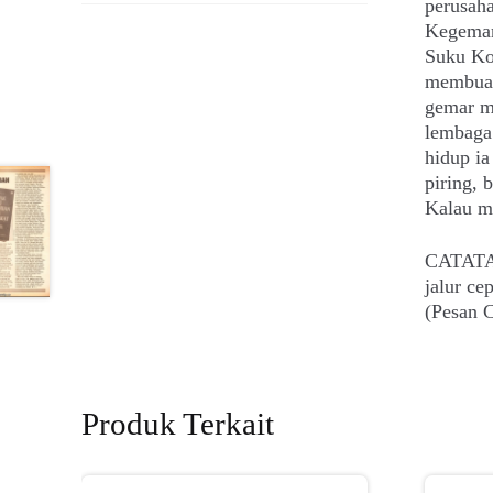
perusaha
Kegemar
Suku Ko
membuat 
gemar m
lembaga
hidup ia
piring, 
Kalau m
CATATAN
jalur c
(Pesan C
Produk Terkait