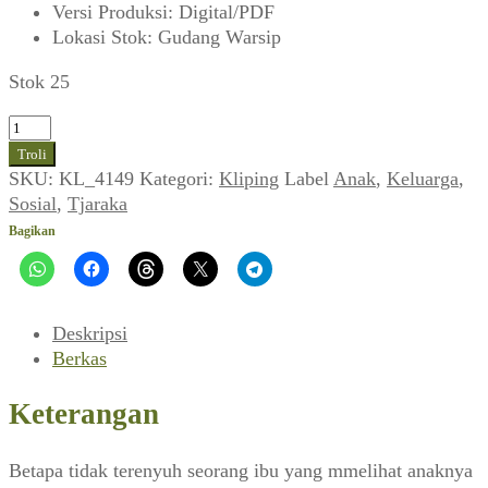
Versi Produksi
:
Digital/PDF
Lokasi Stok
:
Gudang Warsip
Stok 25
Kuantitas
Mama,
Troli
Siapa
SKU:
KL_4149
Kategori:
Kliping
Label
Anak
,
Keluarga
,
Ajahku
Sosial
,
Tjaraka
(Tjaraka,
Bagikan
Mei
1968)
Deskripsi
Berkas
Keterangan
Betapa tidak terenyuh seorang ibu yang mmelihat anaknya