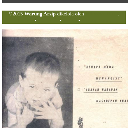
©2015
Warung Arsip
dikelola oleh
Indonesia Buku
.
Tentang
•
Peta Situs
•
Kerani
•
Privacy Policy