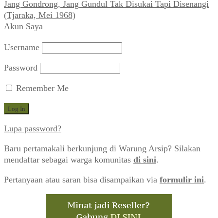
Jang Gondrong, Jang Gundul Tak Disukai Tapi Disenangi
(Tjaraka, Mei 1968)
Akun Saya
Username
Password
Remember Me
Lupa password?
Baru pertamakali berkunjung di Warung Arsip? Silakan
mendaftar sebagai warga komunitas
di sini
.
Pertanyaan atau saran bisa disampaikan via
formulir ini
.