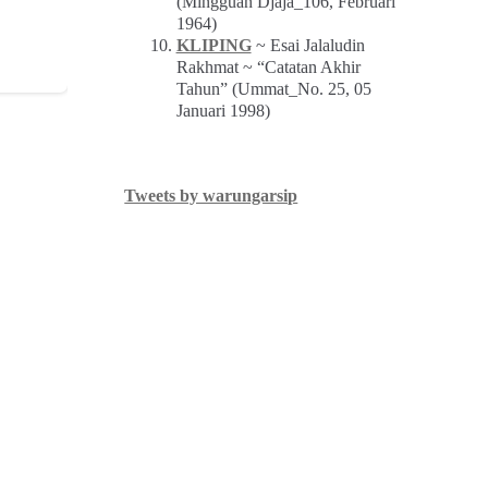
(Mingguan Djaja_106, Februari
1964)
KLIPING
~ Esai Jalaludin
Rakhmat ~ “Catatan Akhir
Tahun” (Ummat_No. 25, 05
Januari 1998)
Tweets by warungarsip