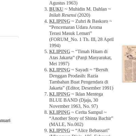
Agustus 1963)
BUKU
~ Muhidin M. Dahlan ~
Inilah Resensi
(2020)
KLIPING
~ Zuhri & Baskoro ~
“Pencemaran Udara Aroma
Terasi Masuk Lemari”
(FORUM_No. 1 Th. III, 28 April
1994)
KLIPING
~ “Timah Hitam di
Atas Jakarta” (Panji Masyarakat,
Mei 1997)
KLIPING
~ Sayadi ~ “Bersih
Denggan Prodasih: Razia
Tambahan Buat Pengendara di
Jakarta” (Editor, Desember 1991)
KLIPING
~ Iklan Mentega
BLUE BAND (Djaja, 30
November 1963, No. 97)
KLIPING
~ Cerita Sampul ~
“Another Story of Shinta Bachir”
anuari
(MALE, No.002)
KLIPING
~ “Alice Bebassari”