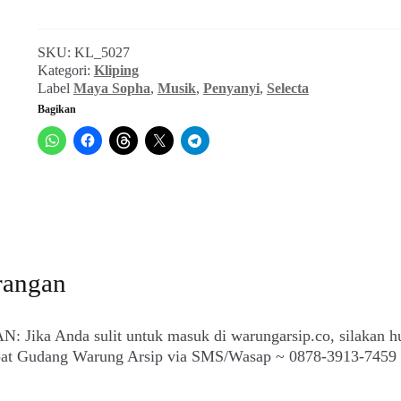
(Selecta,
September
SKU:
KL_5027
1970)
Kategori:
Kliping
Label
Maya Sopha
,
Musik
,
Penyanyi
,
Selecta
Bagikan
rangan
: Jika Anda sulit untuk masuk di warungarsip.co, silakan h
epat Gudang Warung Arsip via SMS/Wasap ~ 0878-3913-7459 