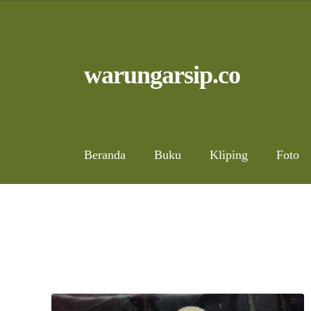
Skip
to
content
Skip
Skip
warungarsip.co
to
to
navigation
content
Beranda
Buku
Kliping
Foto