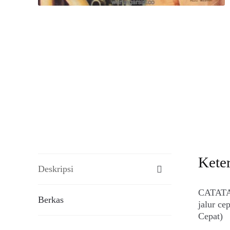
Kete
Deskripsi
CATATAN
Berkas
jalur c
Cepat)