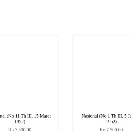
nal (No 11 Th III, 15 Maret
Nasional (No 1 Th III, 5 J
1952)
1952)
Rp
7.500,00
Rp
7.500,00