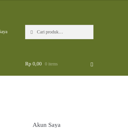
Pencarian
Cari
Saya
untuk:
Rp
0,00
0 items
Akun Saya