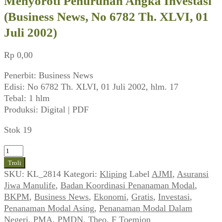
Menyoroti Penurunan Angka Investasi
(Business News, No 6782 Th. XLVI, 01
Juli 2002)
Rp
0,00
Penerbit: Business News
Edisi: No 6782 Th. XLVI, 01 Juli 2002, hlm. 17
Tebal: 1 hlm
Produksi: Digital | PDF
Stok 19
Kuantitas
Menyoroti
Troli
Penurunan
SKU:
KL_2814
Kategori:
Kliping
Label
AJMI
,
Asuransi
Angka
Jiwa Manulife
,
Badan Koordinasi Penanaman Modal
,
Investasi
BKPM
,
Business News
,
Ekonomi
,
Gratis
,
Investasi
,
(Business
Penanaman Modal Asing
,
Penanaman Modal Dalam
News,
Negeri
,
PMA
,
PMDN
,
Theo. F Toemion