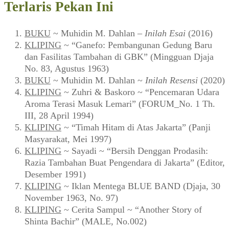
Terlaris Pekan Ini
BUKU
~ Muhidin M. Dahlan –
Inilah Esai
(2016)
KLIPING
~ “Ganefo: Pembangunan Gedung Baru
dan Fasilitas Tambahan di GBK” (Mingguan Djaja
No. 83, Agustus 1963)
BUKU
~ Muhidin M. Dahlan ~
Inilah Resensi
(2020)
KLIPING
~ Zuhri & Baskoro ~ “Pencemaran Udara
Aroma Terasi Masuk Lemari” (FORUM_No. 1 Th.
III, 28 April 1994)
KLIPING
~ “Timah Hitam di Atas Jakarta” (Panji
Masyarakat, Mei 1997)
KLIPING
~ Sayadi ~ “Bersih Denggan Prodasih:
Razia Tambahan Buat Pengendara di Jakarta” (Editor,
Desember 1991)
KLIPING
~ Iklan Mentega BLUE BAND (Djaja, 30
November 1963, No. 97)
KLIPING
~ Cerita Sampul ~ “Another Story of
Shinta Bachir” (MALE, No.002)