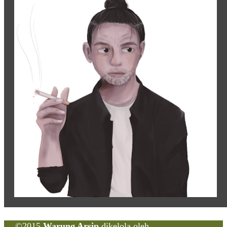
©2015
Warung Arsip
dikelola oleh
Indonesia Buku
.