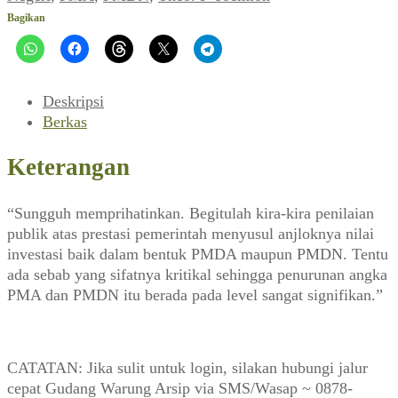
No
Bagikan
6782
Th.
XLVI,
01
Deskripsi
Juli
Berkas
2002)
Keterangan
“Sungguh memprihatinkan. Begitulah kira-kira penilaian
publik atas prestasi pemerintah menyusul anjloknya nilai
investasi baik dalam bentuk PMDA maupun PMDN. Tentu
ada sebab yang sifatnya kritikal sehingga penurunan angka
PMA dan PMDN itu berada pada level sangat signifikan.”
CATATAN: Jika sulit untuk login, silakan hubungi jalur
cepat Gudang Warung Arsip via SMS/Wasap ~ 0878-