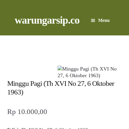
Skip
to
content
Skip
Skip
warungarsip.co
Menu
to
to
navigation
content
Beranda
Buku
Kliping
Foto
Minggu Pagi (Th XVI No 27, 6 Oktober
1963)
Suara
Rp
10.000,00
Suvenir
Expand
Cari Arsip