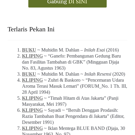
Terlaris Pekan Ini
BUKU
~ Muhidin M. Dahlan –
Inilah Esai
(2016)
KLIPING
~ “Ganefo: Pembangunan Gedung Baru
dan Fasilitas Tambahan di GBK” (Mingguan Djaja
No. 83, Agustus 1963)
BUKU
~ Muhidin M. Dahlan ~
Inilah Resensi
(2020)
KLIPING
~ Zuhri & Baskoro ~ “Pencemaran Udara
Aroma Terasi Masuk Lemari” (FORUM_No. 1 Th. III,
28 April 1994)
KLIPING
~ “Timah Hitam di Atas Jakarta” (Panji
Masyarakat, Mei 1997)
KLIPING
~ Sayadi ~ “Bersih Denggan Prodasih:
Razia Tambahan Buat Pengendara di Jakarta” (Editor,
Desember 1991)
KLIPING
~ Iklan Mentega BLUE BAND (Djaja, 30
November 1963, No. 97)