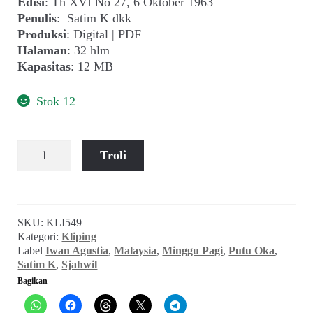
Edisi
: Th XVI No 27, 6 Oktober 1963
child
Penulis
: Satim K dkk
menu
Produksi
: Digital | PDF
Alamat
Halaman
: 32 hlm
Kapasitas
: 12 MB
Rekening
Stok 12
Reseller
Kuantitas
Troli
Minggu
Pagi
(Th
XVI
SKU:
KLI549
No
Kategori:
Kliping
27,
Label
Iwan Agustia
,
Malaysia
,
Minggu Pagi
,
Putu Oka
,
6
Satim K
,
Sjahwil
Oktober
Bagikan
1963)