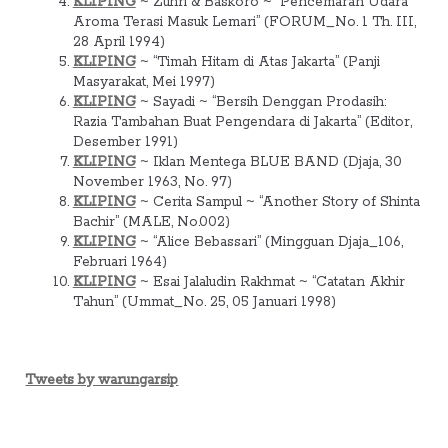
KLIPING
~ Zuhri & Baskoro ~ “Pencemaran Udara
Aroma Terasi Masuk Lemari” (FORUM_No. 1 Th. III,
28 April 1994)
KLIPING
~ “Timah Hitam di Atas Jakarta” (Panji
Masyarakat, Mei 1997)
KLIPING
~ Sayadi ~ “Bersih Denggan Prodasih:
Razia Tambahan Buat Pengendara di Jakarta” (Editor,
Desember 1991)
KLIPING
~ Iklan Mentega BLUE BAND (Djaja, 30
November 1963, No. 97)
KLIPING
~ Cerita Sampul ~ “Another Story of Shinta
Bachir” (MALE, No.002)
KLIPING
~ “Alice Bebassari” (Mingguan Djaja_106,
Februari 1964)
KLIPING
~ Esai Jalaludin Rakhmat ~ “Catatan Akhir
Tahun” (Ummat_No. 25, 05 Januari 1998)
Tweets by warungarsip