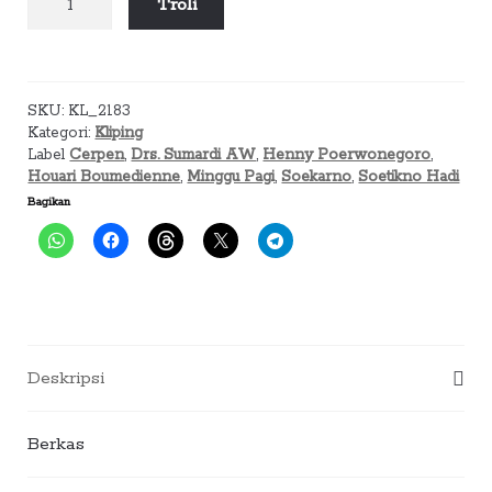
Troli
Minggu
Pagi
(Th
XVIII
SKU:
KL_2183
No
Kategori:
Kliping
13,
Label
Cerpen
,
Drs. Sumardi AW
,
Henny Poerwonegoro
,
27
Houari Boumedienne
,
Minggu Pagi
,
Soekarno
,
Soetikno Hadi
Juni
Bagikan
1965)
Deskripsi
Berkas