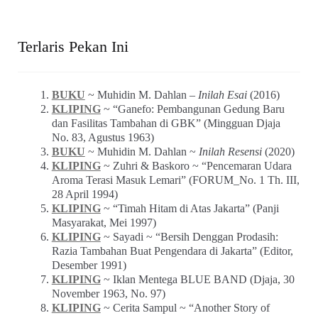
Terlaris Pekan Ini
BUKU
~ Muhidin M. Dahlan –
Inilah Esai
(2016)
KLIPING
~ “Ganefo: Pembangunan Gedung Baru
dan Fasilitas Tambahan di GBK” (Mingguan Djaja
No. 83, Agustus 1963)
BUKU
~ Muhidin M. Dahlan ~
Inilah Resensi
(2020)
KLIPING
~ Zuhri & Baskoro ~ “Pencemaran Udara
Aroma Terasi Masuk Lemari” (FORUM_No. 1 Th. III,
28 April 1994)
KLIPING
~ “Timah Hitam di Atas Jakarta” (Panji
Masyarakat, Mei 1997)
KLIPING
~ Sayadi ~ “Bersih Denggan Prodasih:
Razia Tambahan Buat Pengendara di Jakarta” (Editor,
Desember 1991)
KLIPING
~ Iklan Mentega BLUE BAND (Djaja, 30
November 1963, No. 97)
KLIPING
~ Cerita Sampul ~ “Another Story of