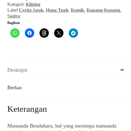
(Kunang-
Kategori:
Kliping
Kunang,
Label
Cerita Anak
,
Hang Tuah
,
Komik
,
Kunang-Kunang
,
Mei
Sastra
1949)
Bagikan
Deskripsi
Berkas
Keterangan
Mamanda Bendahara, hal yang menimpa mamanda