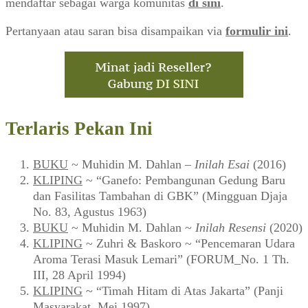
mendaftar sebagai warga komunitas
di sini
.
Pertanyaan atau saran bisa disampaikan via
formulir ini
.
Terlaris Pekan Ini
BUKU
~ Muhidin M. Dahlan –
Inilah Esai
(2016)
KLIPING
~ “Ganefo: Pembangunan Gedung Baru
dan Fasilitas Tambahan di GBK” (Mingguan Djaja
No. 83, Agustus 1963)
BUKU
~ Muhidin M. Dahlan ~
Inilah Resensi
(2020)
KLIPING
~ Zuhri & Baskoro ~ “Pencemaran Udara
Aroma Terasi Masuk Lemari” (FORUM_No. 1 Th.
III, 28 April 1994)
KLIPING
~ “Timah Hitam di Atas Jakarta” (Panji
Masyarakat, Mei 1997)