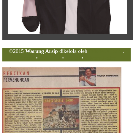
©2015
Warung Arsip
dikelola oleh
Indonesia Buku
.
Tentang
•
Peta Situs
•
Kerani
•
Privacy Policy