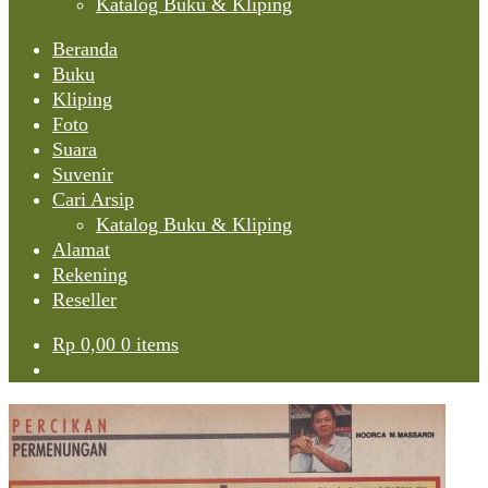
Katalog Buku & Kliping
Beranda
Buku
Kliping
Foto
Suara
Suvenir
Cari Arsip
Katalog Buku & Kliping
Alamat
Rekening
Reseller
Rp
0,00
0 items