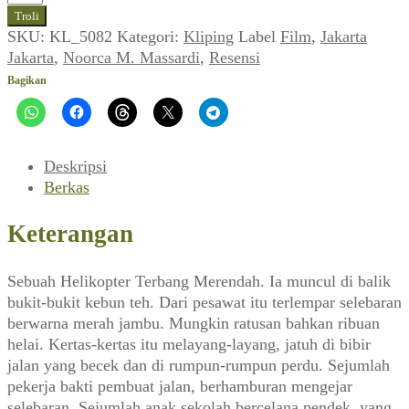
Noorca
Troli
M.
SKU:
KL_5082
Kategori:
Kliping
Label
Film
,
Jakarta
Massardi
Jakarta
,
Noorca M. Massardi
,
Resensi
~
Bagikan
Review
Film
Djakarta
1966
Deskripsi
(Jakarta-
Berkas
Jakarta,
Maret
Keterangan
1989)
Sebuah Helikopter Terbang Merendah. Ia muncul di balik
bukit-bukit kebun teh. Dari pesawat itu terlempar selebaran
berwarna merah jambu. Mungkin ratusan bahkan ribuan
helai. Kertas-kertas itu melayang-layang, jatuh di bibir
jalan yang becek dan di rumpun-rumpun perdu. Sejumlah
pekerja bakti pembuat jalan, berhamburan mengejar
selebaran. Sejumlah anak sekolah bercelana pendek, yang