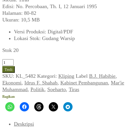
Edisi: No. Percobaan, Th. I, 12 Januari 1995
Halaman: 80-82
Ukuran: 10,5 MB
Versi Produksi
:
Digital/PDF
Lokasi Stok
:
Gudang Warsip
Stok 20
Kuantitas
Nuansa
Troli
Perpecahan
SKU:
KL_5482
Kategori:
Kliping
Label
B.J. Habibie
,
Kabinet:
Ekonomi
,
Idrus F. Shahab
,
Kabinet Pembangunan
,
Mar'ie
Lho,
Muhammad
,
Politik
,
Soeharto
,
Tiras
Kok
Bagikan
Tidak
Kompak
Lagi
(Tiras,
Deskripsi
No.