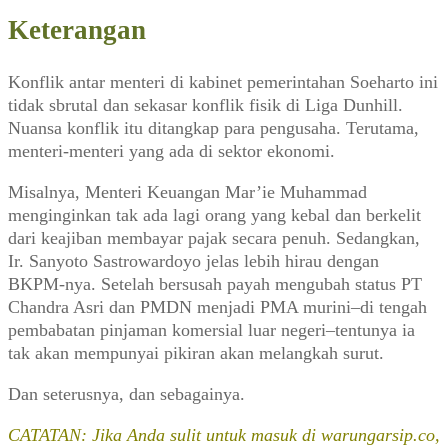
0,
Keterangan
12
Januari
Konflik antar menteri di kabinet pemerintahan Soeharto ini
1995)
tidak sbrutal dan sekasar konflik fisik di Liga Dunhill.
Nuansa konflik itu ditangkap para pengusaha. Terutama,
menteri-menteri yang ada di sektor ekonomi.
Misalnya, Menteri Keuangan Mar’ie Muhammad
menginginkan tak ada lagi orang yang kebal dan berkelit
dari keajiban membayar pajak secara penuh. Sedangkan,
Ir. Sanyoto Sastrowardoyo jelas lebih hirau dengan
BKPM-nya. Setelah bersusah payah mengubah status PT
Chandra Asri dan PMDN menjadi PMA murini–di tengah
pembabatan pinjaman komersial luar negeri–tentunya ia
tak akan mempunyai pikiran akan melangkah surut.
Dan seterusnya, dan sebagainya.
CATATAN: Jika Anda sulit untuk masuk di warungarsip.co,