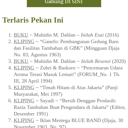
Terlaris Pekan Ini
BUKU
~ Muhidin M. Dahlan –
Inilah Esai
(2016)
KLIPING
~ “Ganefo: Pembangunan Gedung Baru
dan Fasilitas Tambahan di GBK” (Mingguan Djaja
No. 83, Agustus 1963)
BUKU
~ Muhidin M. Dahlan ~
Inilah Resensi
(2020)
KLIPING
~ Zuhri & Baskoro ~ “Pencemaran Udara
Aroma Terasi Masuk Lemari” (FORUM_No. 1 Th.
III, 28 April 1994)
KLIPING
~ “Timah Hitam di Atas Jakarta” (Panji
Masyarakat, Mei 1997)
KLIPING
~ Sayadi ~ “Bersih Denggan Prodasih:
Razia Tambahan Buat Pengendara di Jakarta” (Editor,
Desember 1991)
KLIPING
~ Iklan Mentega BLUE BAND (Djaja, 30
November 1963, No. 97)