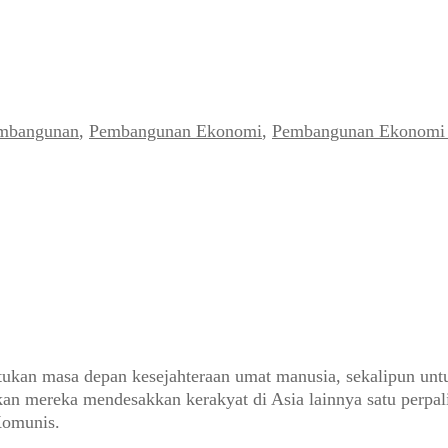
mbangunan
,
Pembangunan Ekonomi
,
Pembangunan Ekonomi 
ukan masa depan kesejahteraan umat manusia, sekalipun untuk 
an mereka mendesakkan kerakyat di Asia lainnya satu perpali
Komunis.