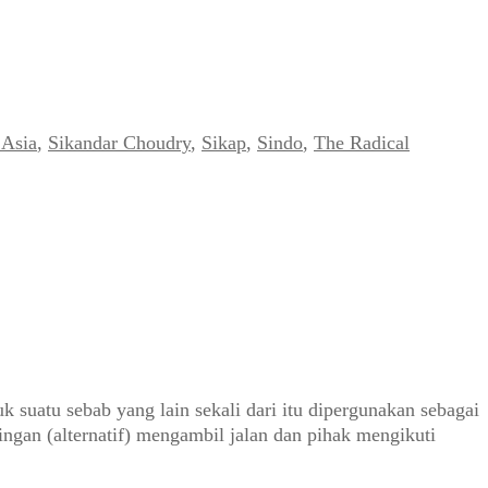
Asia
,
Sikandar Choudry
,
Sikap
,
Sindo
,
The Radical
suatu sebab yang lain sekali dari itu dipergunakan sebagai
ngan (alternatif) mengambil jalan dan pihak mengikuti