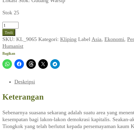
Lokasi Stok: Gudang Warsip
Stok 25
Kuantitas
Pembangunan
Troli
Ekonomi
SKU:
KL_9065
Kategori:
Kliping
Label
Asia
,
Ekonomi
,
Pe
Asia:
Humanist
Mencari
Bagikan
Jalan
Keluar
(SIKAP_No.
7-
Deskripsi
8
Th
Keterangan
V,
29
Sebenarnya suasana sekarang adalah suatu area yang menent
Februari
kesempatan bagi lakon-lakon demokrasi kapitalis. Seakan-ak
1952)
Tiongkok yang telah berlutut kepada persemayaman kaum 