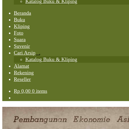
Katalog Buku & Kliping
Beranda
Buku
Kliping
Foto
Suara
Suvenir
Cari Arsip
Expand
Katalog Buku & Kliping
child
Alamat
menu
Rekening
Reseller
Rp
0,00
0 items