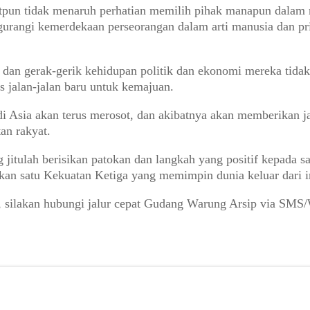
kitpun tidak menaruh perhatian memilih pihak manapun dalam 
rangi kemerdekaan perseorangan dalam arti manusia dan priba
t dan gerak-gerik kehidupan politik dan ekonomi mereka tid
s jalan-jalan baru untuk kemajuan.
 di Asia akan terus merosot, dan akibatnya akan memberikan ja
an rakyat.
g jitulah berisikan patokan dan langkah yang positif kepada 
kan satu Kekuatan Ketiga yang memimpin dunia keluar dari 
o, silakan hubungi jalur cepat Gudang Warung Arsip via SM