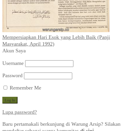
Mempersiapkan Hari Esok yang Lebih Baik (Panji
Masyarakat, April 1992)
Akun Saya
Username
Password
Remember Me
Lupa password?
Baru pertamakali berkunjung di Warung Arsip? Silakan
mendaftar sebagai warga komunitas
di sini
.