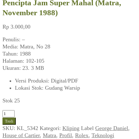
Pencipta Jam Super Mahal (Matra,
November 1988)
Rp
3.000,00
Penulis: –
Media: Matra, No 28
Tahun: 1988
Halaman: 102-105
Ukuran: 23. 3 MB
Versi Produksi
:
Digital/PDF
Lokasi Stok
:
Gudang Warsip
Stok 25
Kuantitas
Pencipta
Troli
Jam
SKU:
KL_5342
Kategori:
Kliping
Label
George Daniel
,
Super
House of Cartier
,
Matra
,
Profil
,
Rolex
,
Teknologi