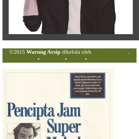
©2015
Warung Arsip
dikelola oleh
Indonesia Buku
.
Tentang
•
Peta Situs
•
Kerani
•
Privacy Policy