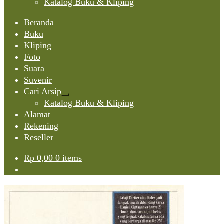
Katalog Buku & Kliping
Beranda
Buku
Kliping
Foto
Suara
Suvenir
Cari Arsip
Expand
Katalog Buku & Kliping
child
Alamat
menu
Rekening
Reseller
Rp
0,00
0 items