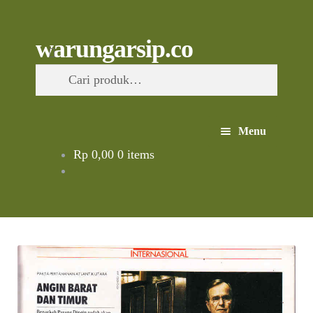
Skip
to
content
Skip
Skip
Cari
warungarsip.co
to
to
Pencarian
navigation
content
untuk:
Menu
Rp
0,00
0 items
Beranda
Buku
Kliping
Foto