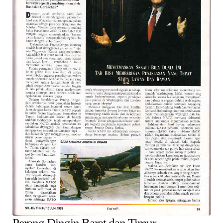
Suara
Suvenir
Expand
Cari Arsip
child
menu
Alamat
Rekening
Reseller
Perang Dingin Barat dan Timur