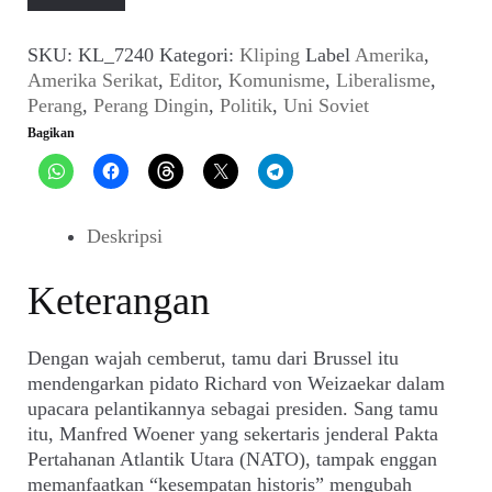
dan
Timur
SKU:
KL_7240
Kategori:
Kliping
Label
Amerika
,
(Editor_No.
Amerika Serikat
,
Editor
,
Komunisme
,
Liberalisme
,
40,
Perang
,
Perang Dingin
,
Politik
,
Uni Soviet
10
Bagikan
Juni
1989)
Deskripsi
Keterangan
Dengan wajah cemberut, tamu dari Brussel itu
mendengarkan pidato Richard von Weizaekar dalam
upacara pelantikannya sebagai presiden. Sang tamu
itu, Manfred Woener yang sekertaris jenderal Pakta
Pertahanan Atlantik Utara (NATO), tampak enggan
memanfaatkan “kesempatan historis” mengubah