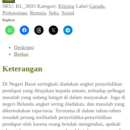
Kelamin
SKU:
KL_3693
Kategori:
Kliping
Label
Garuda
,
Sebelum
Perkawinan
,
Remaja
,
Seks
,
Sosial
Kawin
Bagikan
(Garuda,
Mei
1952)
Deskripsi
Berkas
Keterangan
Di Negeri Barat seringkali diadakan angket penyelidikan
pendapat yang ditujukan kepada umum, terhadap pelbagai
masalah yang sedang hangat di dalam masyarakat. Juga di
negeri Belanda angket sering diadakan, dan masalah yang
dikemukakan rupa-ruoa. Terutama di dalam tahun-tahun
sesudah perang terlihatlah penyelidika-penyelidikan
pendapat oleh karena orang hendak mengetahui, apakah