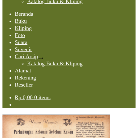
Katalog Buku & Kliping
Beranda
Buku
Kliping
Foto
Suara
Suvenir
Cari Arsip
Expand
Katalog Buku & Kliping
child
Alamat
menu
Rekening
Reseller
Rp
0,00
0 items