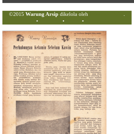
©2015
Warung Arsip
dikelola oleh
Indonesia Buku
.
Tentang
•
Peta Situs
•
Kerani
•
Privacy Policy