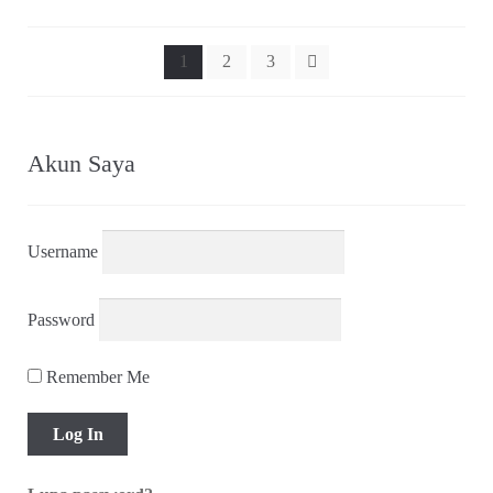
menurut
yang
terbaru
1
2
3
Akun Saya
Username
Password
Remember Me