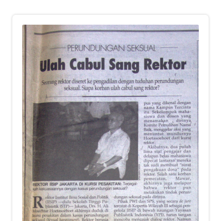
child
menu
Alamat
Rekening
Reseller