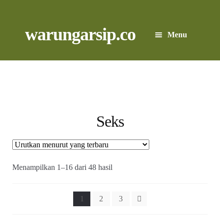
Skip
to
content
Skip
Skip
warungarsip.co
Menu
to
to
navigation
content
Beranda
Buku
Kliping
Seks
Foto
Suara
Diurutkan
Menampilkan 1–16 dari 48 hasil
menurut
yang
Suvenir
terbaru
1
2
3
Expand
Cari Arsip