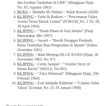
dan Fasilitas Tambahan di GBK” (Mingguan Djaja
No. 83, Agustus 1963)
BUKU
~ Muhidin M. Dahlan ~
Inilah Resensi
(2020)
KLIPING
~ Zuhri & Baskoro ~ “Pencemaran Udara
Aroma Terasi Masuk Lemari” (FORUM_No. 1 Th. III,
28 April 1994)
KLIPING
~ “Timah Hitam di Atas Jakarta” (Panji
Masyarakat, Mei 1997)
KLIPING
~ Sayadi ~ “Bersih Denggan Prodasih:
Razia Tambahan Buat Pengendara di Jakarta” (Editor,
Desember 1991)
KLIPING
~ Iklan Mentega BLUE BAND (Djaja, 30
November 1963, No. 97)
KLIPING
~ Cerita Sampul ~ “Another Story of
Shinta Bachir” (MALE, No.002)
KLIPING
~ “Alice Bebassari” (Mingguan Djaja_106,
Februari 1964)
KLIPING
~ Esai Jalaludin Rakhmat ~ “Catatan Akhir
Tahun” (Ummat_No. 25, 05 Januari 1998)