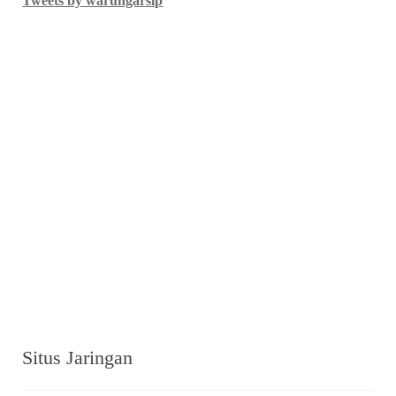
Tweets by warungarsip
Situs Jaringan