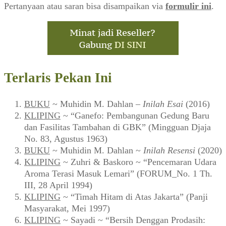
Pertanyaan atau saran bisa disampaikan via
formulir ini
.
Terlaris Pekan Ini
BUKU
~ Muhidin M. Dahlan –
Inilah Esai
(2016)
KLIPING
~ “Ganefo: Pembangunan Gedung Baru
dan Fasilitas Tambahan di GBK” (Mingguan Djaja
No. 83, Agustus 1963)
BUKU
~ Muhidin M. Dahlan ~
Inilah Resensi
(2020)
KLIPING
~ Zuhri & Baskoro ~ “Pencemaran Udara
Aroma Terasi Masuk Lemari” (FORUM_No. 1 Th.
III, 28 April 1994)
KLIPING
~ “Timah Hitam di Atas Jakarta” (Panji
Masyarakat, Mei 1997)
KLIPING
~ Sayadi ~ “Bersih Denggan Prodasih: