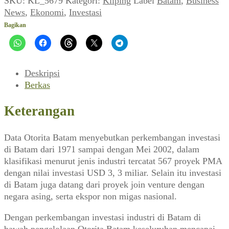
SKU:
KL_5679
Kategori:
Kliping
Label
Batam
,
Business
di
News
,
Ekonomi
,
Investasi
Otorita
Bagikan
Batam
(Business
News
No.
Deskripsi
678,
Berkas
Juli
2002)
Keterangan
Data Otorita Batam menyebutkan perkembangan investasi
di Batam dari 1971 sampai dengan Mei 2002, dalam
klasifikasi menurut jenis industri tercatat 567 proyek PMA
dengan nilai investasi USD 3, 3 miliar. Selain itu investasi
di Batam juga datang dari proyek join venture dengan
negara asing, serta ekspor non migas nasional.
Dengan perkembangan investasi industri di Batam di
bawah pengelolaan Otorita Batam keseluruhan mencapai