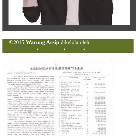
©2015
Warung Arsip
dikelola oleh
Indonesia Buku
.
Tentang
•
Peta Situs
•
Kerani
•
Privacy Policy