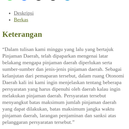
News,
No
Deskripsi
6747
Berkas
Th.
XLVI,
Keterangan
10
April
“Dalam tulisan kami minggu yang lalu yang bertajuk
2002)
Pinjaman Daerah, telah dipaparkan mengenai latar
belakang mengapa pinjaman daerah diperlukan serta
sumber-sumber dan jenis-jenis pinjaman daerah. Sebagai
kelanjutan dari pemaparan tersebut, dalam ruang Otonomi
Daerah kali ini kami ingin menjelaskan tentang beberapa
persyaratan yang harus dipenuhi oleh daerah kalau ingin
melakukan pinjaman daerah. Persyaratan tersebut
menyangkut batas maksimum jumlah pinjaman daerah
yang dapat dilakukan, batas maksimum jangka waktu
pinjaman daerah, larangan penjaminan dan sanksi atas
pelanggaran persyaratan tersebut.”