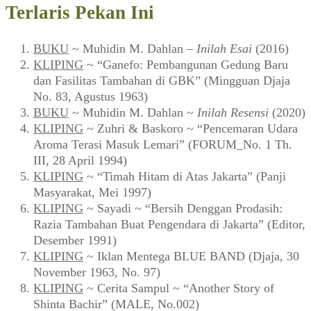
Terlaris Pekan Ini
BUKU
~ Muhidin M. Dahlan –
Inilah Esai
(2016)
KLIPING
~ “Ganefo: Pembangunan Gedung Baru
dan Fasilitas Tambahan di GBK” (Mingguan Djaja
No. 83, Agustus 1963)
BUKU
~ Muhidin M. Dahlan ~
Inilah Resensi
(2020)
KLIPING
~ Zuhri & Baskoro ~ “Pencemaran Udara
Aroma Terasi Masuk Lemari” (FORUM_No. 1 Th.
III, 28 April 1994)
KLIPING
~ “Timah Hitam di Atas Jakarta” (Panji
Masyarakat, Mei 1997)
KLIPING
~ Sayadi ~ “Bersih Denggan Prodasih:
Razia Tambahan Buat Pengendara di Jakarta” (Editor,
Desember 1991)
KLIPING
~ Iklan Mentega BLUE BAND (Djaja, 30
November 1963, No. 97)
KLIPING
~ Cerita Sampul ~ “Another Story of
Shinta Bachir” (MALE, No.002)