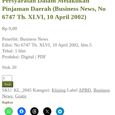
Persyaratan Dalam Melakukan
Pinjaman Daerah (Business News, No
6747 Th. XLVI, 10 April 2002)
Rp
0,00
Penerbit: Business News
Edisi: No 6747 Th. XLVI, 10 April 2002, hlm.5
Tebal: 1 hlm
Produksi: Digital | PDF
Stok 20
Kuantitas
Persyaratan
Troli
Dalam
SKU:
KL_2845
Kategori:
Kliping
Label
APBD
,
Business
Melakukan
News
,
Gratis
Pinjaman
Bagikan
Daerah
(Business