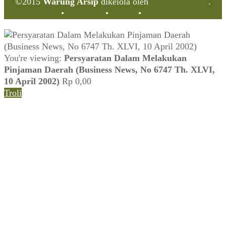
©2015
Warung Arsip
dikelola oleh
Indonesia Buku
.
Tentang
•
Peta Situs
•
Kerani
•
Privacy Policy
You're viewing:
Persyaratan Dalam Melakukan
Pinjaman Daerah (Business News, No 6747 Th. XLVI,
10 April 2002)
Rp
0,00
Troli