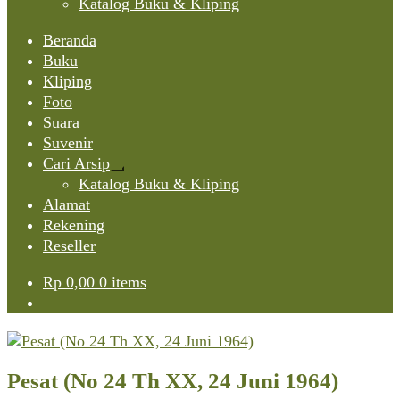
Katalog Buku & Kliping
Beranda
Buku
Kliping
Foto
Suara
Suvenir
Cari Arsip
Expand
Katalog Buku & Kliping
child
Alamat
menu
Rekening
Reseller
Rp
0,00
0 items
Pesat (No 24 Th XX, 24 Juni 1964)