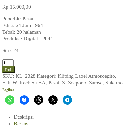
Rp
15.000,00
Penerbit: Pesat
Edisi: 24 Juni 1964
Tebal: 20 halaman
Produksi: Digital | PDF
Stok 24
Kuantitas
Pesat
Troli
(No
SKU:
KL_2328
Kategori:
Kliping
Label
Atmosoegito
,
24
H.R.W. Rochedi BA
,
Pesat
,
S. Soepono
,
Samsa
,
Sukarno
Th
Bagikan
XX,
24
Juni
1964)
Deskripsi
Berkas