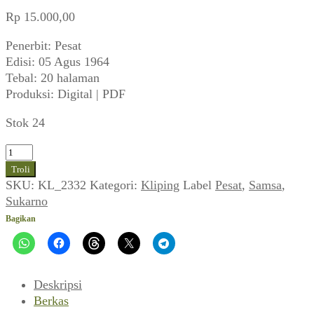
Rp
15.000,00
Penerbit: Pesat
Edisi: 05 Agus 1964
Tebal: 20 halaman
Produksi: Digital | PDF
Stok 24
Kuantitas
Pesat
Troli
(No
SKU:
KL_2332
Kategori:
Kliping
Label
Pesat
,
Samsa
,
30
Sukarno
Th
Bagikan
XX,
05
Agus
1964)
Deskripsi
Berkas