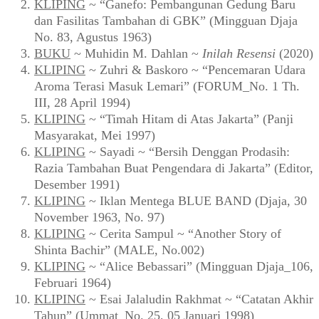
KLIPING
~ “Ganefo: Pembangunan Gedung Baru
dan Fasilitas Tambahan di GBK” (Mingguan Djaja
No. 83, Agustus 1963)
BUKU
~ Muhidin M. Dahlan ~
Inilah Resensi
(2020)
KLIPING
~ Zuhri & Baskoro ~ “Pencemaran Udara
Aroma Terasi Masuk Lemari” (FORUM_No. 1 Th.
III, 28 April 1994)
KLIPING
~ “Timah Hitam di Atas Jakarta” (Panji
Masyarakat, Mei 1997)
KLIPING
~ Sayadi ~ “Bersih Denggan Prodasih:
Razia Tambahan Buat Pengendara di Jakarta” (Editor,
Desember 1991)
KLIPING
~ Iklan Mentega BLUE BAND (Djaja, 30
November 1963, No. 97)
KLIPING
~ Cerita Sampul ~ “Another Story of
Shinta Bachir” (MALE, No.002)
KLIPING
~ “Alice Bebassari” (Mingguan Djaja_106,
Februari 1964)
KLIPING
~ Esai Jalaludin Rakhmat ~ “Catatan Akhir
Tahun” (Ummat_No. 25, 05 Januari 1998)