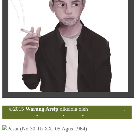
©2015
Warung Arsip
dikelola oleh
Indonesia Buku
.
Tentang
•
Peta Situs
•
Kerani
•
Privacy Policy