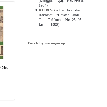
(Mingguan Djaja_106, Februari
1964)
KLIPING
~ Esai Jalaludin
Rakhmat ~ “Catatan Akhir
Tahun” (Ummat_No. 25, 05
Januari 1998)
Tweets by warungarsip
0 Mei