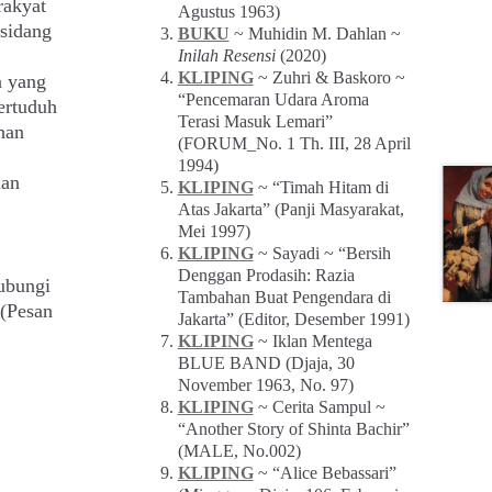
rakyat
Agustus 1963)
 sidang
BUKU
~ Muhidin M. Dahlan ~
Inilah Resensi
(2020)
KLIPING
~ Zuhri & Baskoro ~
a yang
“Pencemaran Udara Aroma
ertuduh
Terasi Masuk Lemari”
han
(FORUM_No. 1 Th. III, 28 April
,
1994)
dan
KLIPING
~ “Timah Hitam di
Atas Jakarta” (Panji Masyarakat,
Mei 1997)
KLIPING
~ Sayadi ~ “Bersih
Denggan Prodasih: Razia
ubungi
Tambahan Buat Pengendara di
(Pesan
Jakarta” (Editor, Desember 1991)
KLIPING
~ Iklan Mentega
BLUE BAND (Djaja, 30
November 1963, No. 97)
KLIPING
~ Cerita Sampul ~
“Another Story of Shinta Bachir”
(MALE, No.002)
KLIPING
~ “Alice Bebassari”