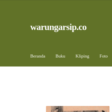
Skip
to
content
Skip
Skip
warungarsip.co
to
to
navigation
content
Beranda
Buku
Kliping
Foto