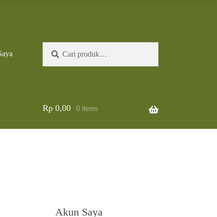
Pencarian
Cari
Saya
untuk:
Rp
0,00
0 items
Akun Saya