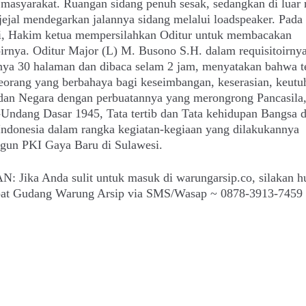
asyarakat. Ruangan sidang penuh sesak, sedangkan di luar 
-jejal mendegarkan jalannya sidang melalui loadspeaker. Pada
ni, Hakim ketua mempersilahkan Oditur untuk membacakan
oirnya. Oditur Major (L) M. Busono S.H. dalam requisitoirny
nya 30 halaman dan dibaca selam 2 jam, menyatakan bahwa t
eorang yang berbahaya bagi keseimbangan, keserasian, keutu
dan Negara dengan perbuatannya yang merongrong Pancasila
Undang Dasar 1945, Tata tertib dan Tata kehidupan Bangsa 
Indonesia dalam rangka kegiatan-kegiaan yang dilakukannya
un PKI Gaya Baru di Sulawesi.
: Jika Anda sulit untuk masuk di warungarsip.co, silakan h
epat Gudang Warung Arsip via SMS/Wasap ~ 0878-3913-7459 