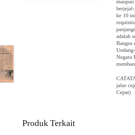
maupun m
berjejal
ke 10 i
requisti
panjang
adalah s
Bangsa 
Undang-
Negara 
membang
CATATAN
jalur c
Cepat)
Produk Terkait