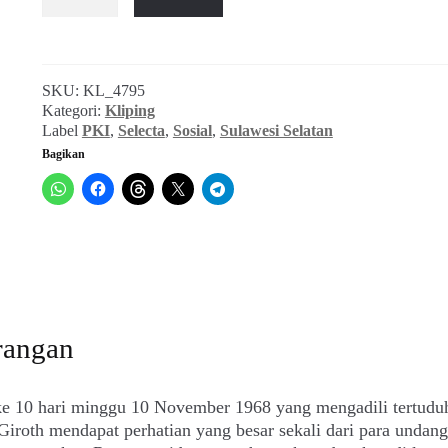
PKI
Gaja
Baru
di
SKU:
KL_4795
Sulawesi
Kategori:
Kliping
Selatan
Label
PKI
,
Selecta
,
Sosial
,
Sulawesi Selatan
(Selecta,
Bagikan
Desember
1968)
rangan
ke 10 hari minggu 10 November 1968 yang mengadili tertudu
iroth mendapat perhatian yang besar sekali dari para undan